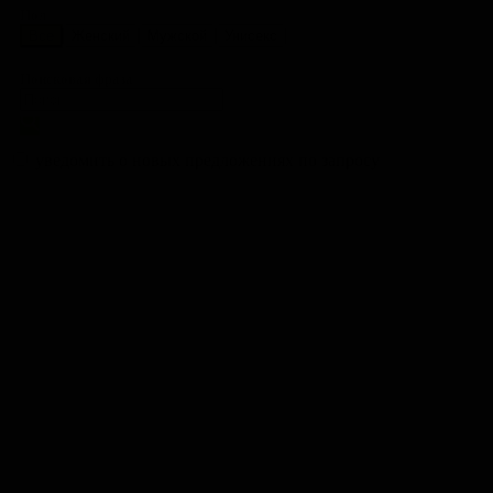
Пол
Все
Женский
Мужской
Унисекс
Поисковая фраза
уведомить о новых предложениях по запросу