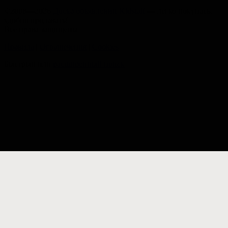
©2008—2026
Доска объявлений Kidstaff
— легко покупать,
удобно продавать!
Все права защищены
Правила
|
Ограничения
|
Cookies
Быстрый или
расширенный поиск