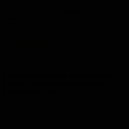
Рейтинг
9.70
(
100%
)
среднее время ответа
40 минут
Статус
: Вайбер 0976447425 ТГ @planeta_kurs
Рег-я
Регистрация
: 05.11.2012
|
Вход
Последний вход
:
07.08.2026 (23:03)
+380976 ****
+380976 ****
Объявления (2617)
Отзывы (12)
Оценки (184)
Галереи
6 из 6 объявлений
Планета Курсов |
Курсы, тренинги, мастер-классы,
Иностранные языки