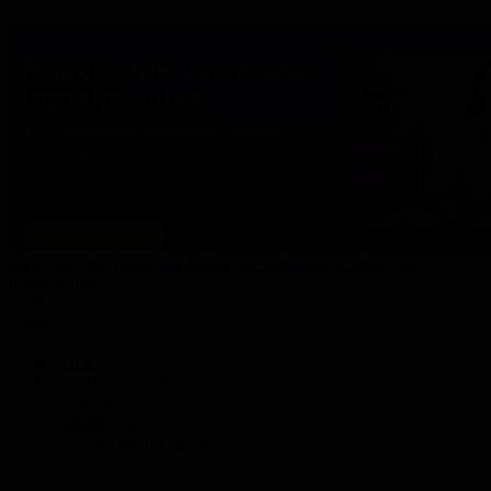
Наталья Дмитриевская TutorPlace Корейский язык для
начинающих 2026 год
250
₴
Новый
О нас
Служба поддержки
Помощь
Версия для ПК
Рекламные инструменты
Укр