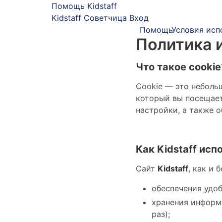
Помощь Kidstaff
Kidstaff
Советчица
Вход
Помощь
Условия исп
Политика 
Что такое cookie
Cookie — это неболь
который вы посещает
настройки, а также 
Как Kidstaff исп
Сайт
Kidstaff
, как и
обеспечения удоб
хранения информа
раз);