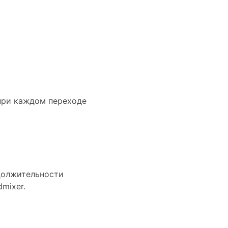
 при каждом переходе
должительности
mixer.