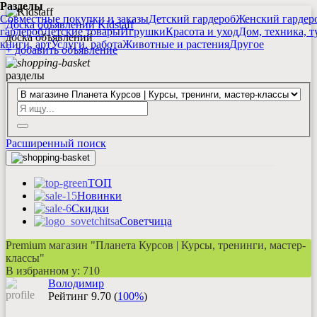
Разделы
Совместные покупки и заказы
Детский гардероб
Женский гардер
Доска объявлений Kidstaff
гардероб
Детские товары
Игрушки
Красота и уход
Дом, техника, т
доска объявлений
книги, арт
Услуги, работа
Животные и растения
Другое
+
добавить
объявление
разделы
Расширенный поиск
ТОП
Новинки
Скидки
Советчица
Premium магазин "Планета Курсов | Курсы, тренинги, мастер-
классы"
В избранном у:
710
Вoлoдимир
Рейтинг
9.70
(
100%
)