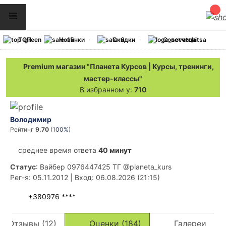
ТОП
Новинки
Скидки
Советчица
Premium магазин "Планета Курсов | Курсы, тренинги,
мастер-классы"
В избранном у:
710
Вoлoдимир
Рейтинг
9.70
(
100%
)
среднее время ответа
40 минут
Статус
: Вайбер 0976447425 ТГ @planeta_kurs
Рег-я
: 05.11.2012
|
Вход
: 06.08.2026 (21:15)
+380976 ****
Отзывы (12)
Оценки (184)
Галереи