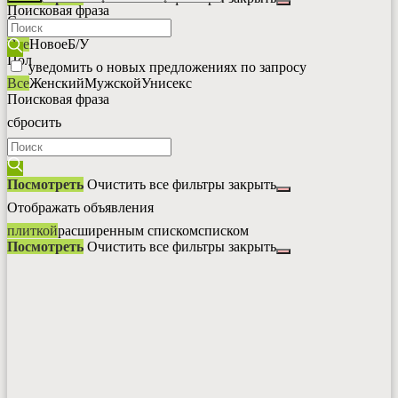
Поисковая фраза
Состояние
Все
Новое
Б/У
Пол
уведомить о новых предложениях по запросу
Все
Женский
Мужской
Унисекс
Поисковая фраза
сбросить
Посмотреть
Очистить все фильтры
закрыть
Отображать объявления
плиткой
расширенным списком
списком
Посмотреть
Очистить все фильтры
закрыть