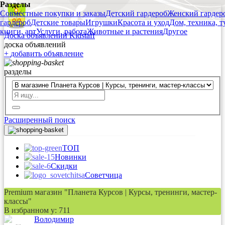
Разделы
Совместные покупки и заказы
Детский гардероб
Женский гардер
гардероб
Детские товары
Игрушки
Красота и уход
Дом, техника, т
книги, арт
Услуги, работа
Животные и растения
Другое
Доска объявлений Kidstaff
доска объявлений
+
добавить
объявление
разделы
Расширенный поиск
ТОП
Новинки
Скидки
Советчица
Premium магазин "Планета Курсов | Курсы, тренинги, мастер-
классы"
В избранном у:
711
Вoлoдимир