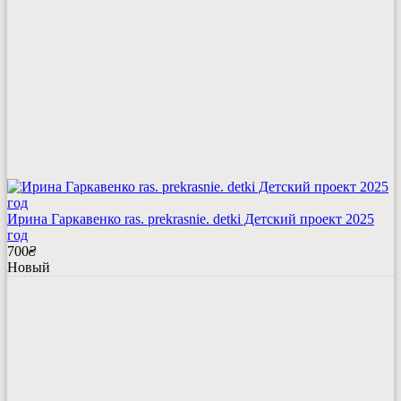
Ирина Гаркавенко ras. prekrasnie. detki Детский проект 2025
год
700
₴
Новый