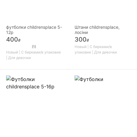
футболки childrensplace 5-
Штани childrensplace,
12р
лосіни
400
300
₴
₴
(1)
Новый | С бирками/в
Новый | С бирками/в упаковке
упаковке | Для девочки
| Для девочки