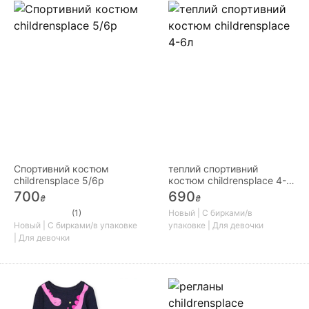
Спортивний костюм
теплий спортивний
childrensplace 5/6р
костюм childrensplace 4-
6л
700
690
₴
₴
(1)
Новый | С бирками/в
Новый | С бирками/в упаковке
упаковке | Для девочки
| Для девочки