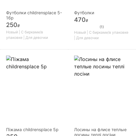
Футболки childrensplace 5-
Футболки
16р
470
₴
250
₴
(1)
Новый | С бирками/в
Новый | С бирками/в упаковке
упаковке | Для девочки
| Для девочки
Піжама childrensplace 5р
Лосины на флисе теплые
лосины теплі лосіни