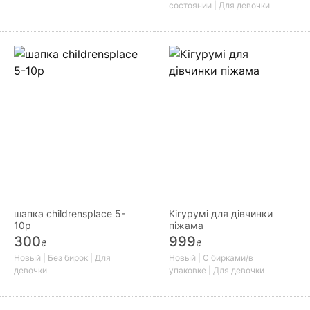
состоянии | Для девочки
шапка childrensplace 5-
Кігурумі для дівчинки
10р
піжама
300
999
₴
₴
Новый | Без бирок | Для
Новый | С бирками/в
девочки
упаковке | Для девочки