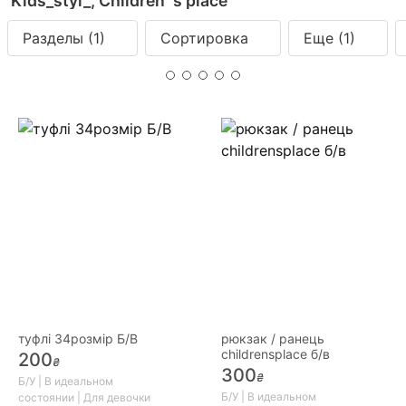
Kids_styl_, Сhildren´s place
Разделы
(1)
Сортировка
Еще
(1)
туфлі 34розмір Б/В
рюкзак / ранець
childrensplace б/в
200
₴
300
₴
Б/У | В идеальном
Б/У | В идеальном
состоянии | Для девочки