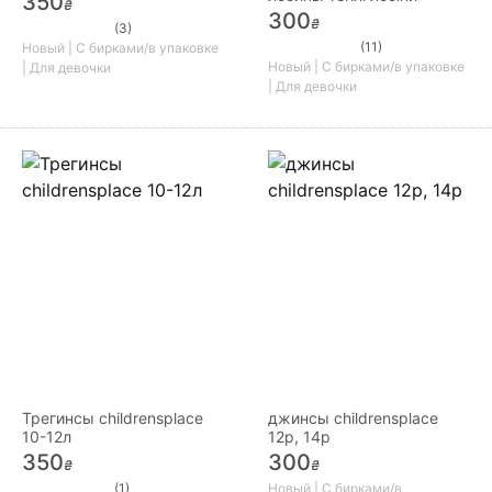
350
₴
300
₴
(3)
(11)
Новый | С бирками/в упаковке
Новый | С бирками/в упаковке
| Для девочки
| Для девочки
Трегинсы childrensplace
джинсы childrensplace
10-12л
12р, 14р
350
300
₴
₴
(1)
Новый | С бирками/в