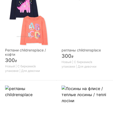
Реглани childrensplace /
регланы childrensplace
кофти
300
₴
300
₴
Новый | С бирками/в
Новый | С бирками/в
упаковке | Для девочки
упаковке | Для девочки