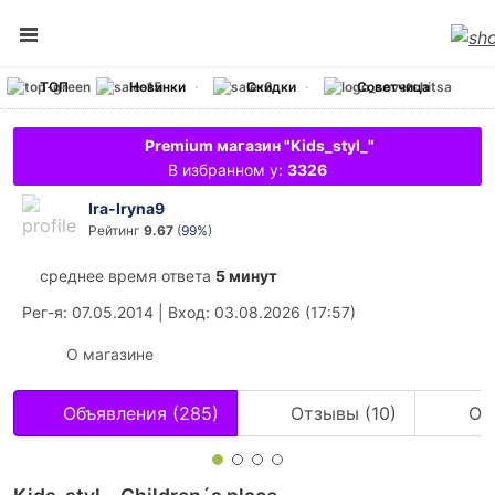
ТОП
Новинки
Скидки
Советчица
Premium магазин "Kids_styl_"
В избранном у:
3326
Ira-Iryna9
Рейтинг
9.67
(
99%
)
среднее время ответа
5 минут
Рег-я
: 07.05.2014
|
Вход
: 03.08.2026 (17:57)
О магазине
Объявления (285)
Отзывы (10)
Оц