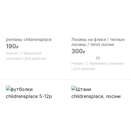
регланы childrensplace
Лосины на флисе / теплые
лосины / теплі лосіни
190
₴
300
₴
Новый | С бирками/в
(1)
упаковке | Для девочки
Новый | С бирками/в упаковке
| Для девочки