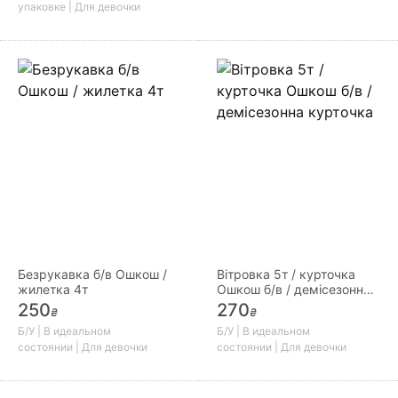
упаковке | Для девочки
Безрукавка б/в Ошкош /
Вітровка 5т / курточка
жилетка 4т
Ошкош б/в / демісезонна
курточка
250
270
₴
₴
Б/У | В идеальном
Б/У | В идеальном
состоянии | Для девочки
состоянии | Для девочки