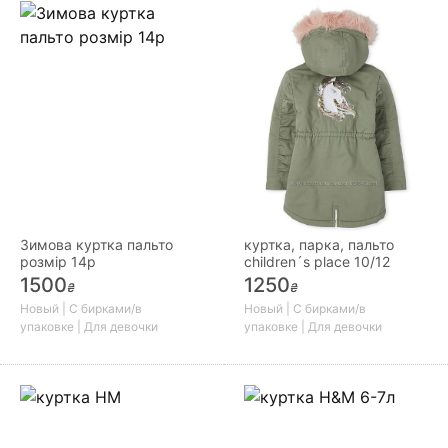
Зимова куртка пальто
куртка, парка, пальто
розмір 14р
children´s place 10/12
1500
1250
₴
₴
Новый | С бирками/в
Новый | С бирками/в
упаковке | Для девочки
упаковке | Для девочки