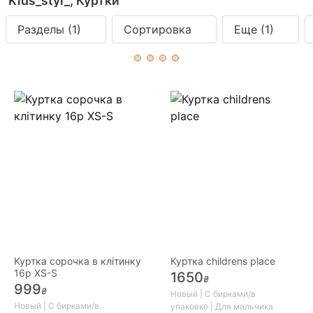
Kids_styl_, Куртки
Разделы
(1)
Сортировка
Еще
(1)
Куртка сорочка в клітинку
Куртка childrens place
16р XS-S
1650
₴
999
₴
Новый | С бирками/в
Новый | С бирками/в
упаковке | Для мальчика