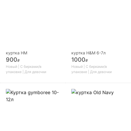
куртка HM
куртка H&M 6-7л
900
1000
₴
₴
Новый | С бирками/в
Новый | С бирками/в
упаковке | Для девочки
упаковке | Для девочки