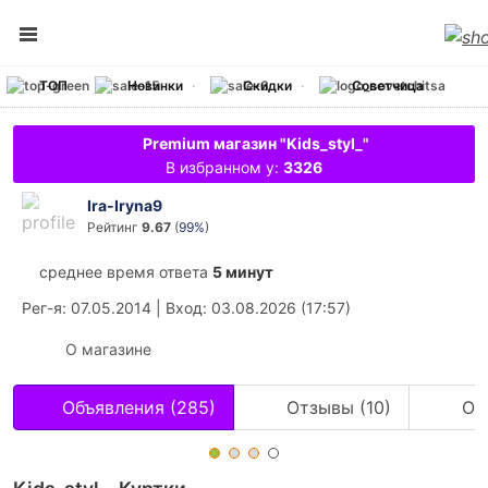
ТОП
Новинки
Скидки
Советчица
Premium магазин "Kids_styl_"
В избранном у:
3326
Ira-Iryna9
Рейтинг
9.67
(
99%
)
среднее время ответа
5 минут
Рег-я
: 07.05.2014
|
Вход
: 03.08.2026 (17:57)
О магазине
Объявления (285)
Отзывы (10)
Оц