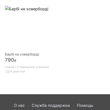
Барбі на ховерборді
790
₴
Новый | С бирками/в упаковке
| Для девочки
О нас
Служба поддержки
Помощь