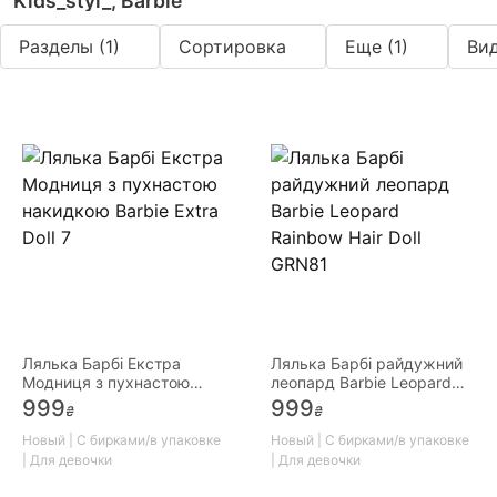
Kids_styl_, Barbie
Разделы
(1)
Сортировка
Еще
(1)
Ви
Лялька Барбі Екстра
Лялька Барбі райдужний
Модниця з пухнастою
леопард Barbie Leopard
накидкою Barbie Extra Doll
Rainbow Hair Doll GRN81
999
999
₴
₴
7
Новый | С бирками/в упаковке
Новый | С бирками/в упаковке
| Для девочки
| Для девочки