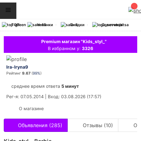
ТОП
Новинки
Скидки
Советчица
Premium магазин "Kids_styl_"
В избранном у:
3326
Ira-Iryna9
Рейтинг
9.67
(
99%
)
среднее время ответа
5 минут
Рег-я
: 07.05.2014
|
Вход
: 03.08.2026 (17:57)
О магазине
Объявления (285)
Отзывы (10)
Оц