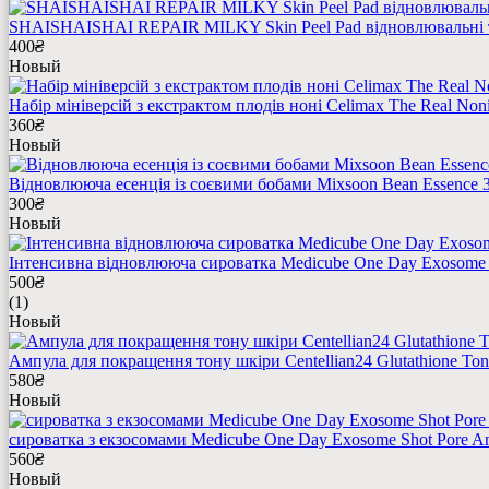
SHAISHAISHAI REPAIR MILKY Skin Peel Pad відновлювальні то
400
₴
Новый
Набір мініверсій з екстрактом плодів ноні Celimax The Real Noni 
360
₴
Новый
Відновлююча есенція із соєвими бобами Mixsoon Bean Essence 
300
₴
Новый
Інтенсивна відновлююча сироватка Medicube One Day Exosome 
500
₴
(1)
Новый
Ампула для покращення тону шкіри Centellian24 Glutathione Ton
580
₴
Новый
сироватка з екзосомами Medicube One Day Exosome Shot Pore A
560
₴
Новый