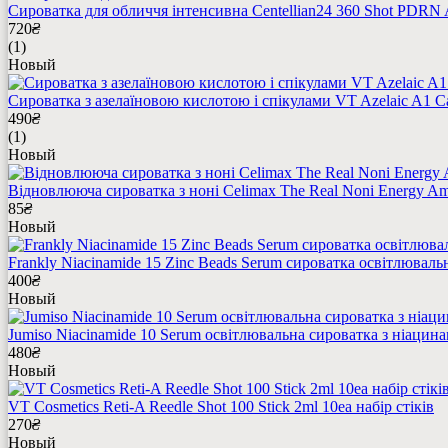
Сироватка для обличчя інтенсивна Centellian24 360 Shot PDRN 
720
₴
(1)
Новый
Сироватка з азелаїновою кислотою і спікулами VT Azelaic A1 
490
₴
(1)
Новый
Відновлююча сироватка з ноні Celimax The Real Noni Energy Am
85
₴
Новый
Frankly Niacinamide 15 Zinc Beads Serum сироватка освітлюваль
400
₴
Новый
Jumiso Niacinamide 10 Serum освітлювальна сироватка з ніацина
480
₴
Новый
VT Cosmetics Reti-A Reedle Shot 100 Stick 2ml 10ea набір стіків
270
₴
Новый