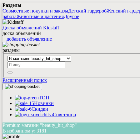
Разделы
Совместные покупки и заказы
Детский гардероб
Женский гарде
работа
Животные и растения
Другое
Доска объявлений Kidstaff
доска объявлений
+
добавить
объявление
разделы
Расширенный поиск
ТОП
Новинки
Скидки
Советчица
Premium магазин "beauty_hit_shop"
В избранном у:
3181