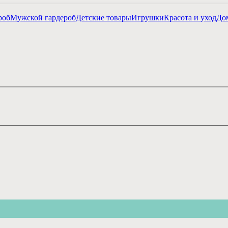
роб
Мужской гардероб
Детские товары
Игрушки
Красота и уход
Дом