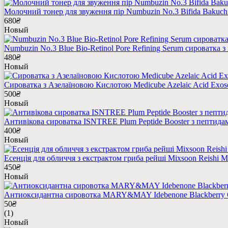
Молочний тонер для звуження пір Numbuzin No.3 Bifida Bakuchi
680
₴
Новый
Numbuzin No.3 Blue Bio-Retinol Pore Refining Serum сироватка з
480
₴
Новый
Сироватка з Азелаїновою Кислотою Medicube Azelaic Acid Exos
500
₴
Новый
Антивікова сироватка ISNTREE Plum Peptide Booster з пептидам
400
₴
Новый
Есенція для обличчя з екстрактом гриба рейші Mixsoon Reishi 
450
₴
Новый
Антиоксидантна сировотка MARY&MAY Idebenone Blackberry 
50
₴
(1)
Новый