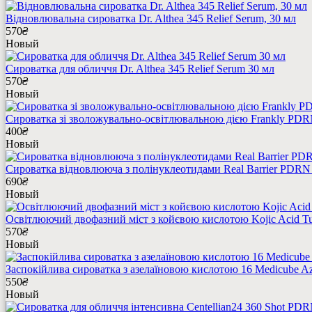
Відновлювальна сироватка Dr. Althea 345 Relief Serum, 30 мл
570
₴
Новый
Сироватка для обличчя Dr. Althea 345 Relief Serum 30 мл
570
₴
Новый
Сироватка зі зволожувально-освітлювальною дією Frankly PDR
400
₴
Новый
Сироватка відновлююча з полінуклеотидами Real Barrier PDRN 
690
₴
Новый
Освітлюючий двофазний міст з койєвою кислотою Kojic Acid Turm
570
₴
Новый
Заспокійлива сироватка з азелаїновою кислотою 16 Medicube Aze
550
₴
Новый