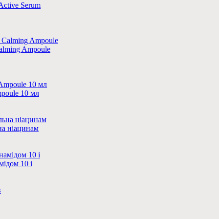
Active Serum
Calming Ampoule
poule 10 мл
на ніацинам
мідом 10 і