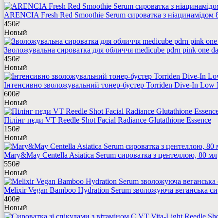
ARENCIA Fresh Red Smoothie Serum сироватка з ніацинамідом 
450
₴
Новый
Зволожувальна сироватка для обличчя medicube pdrn pink one d
450
₴
Новый
Інтенсивно зволожувальний тонер-бустер Torriden Dive-In Low 
600
₴
Новый
Пілінг пєди VT Reedle Shot Facial Radiance Glutathione Essence
150
₴
Новый
Mary&May Centella Asiatica Serum сироватка з центеллою, 80 мл
550
₴
Новый
Melixir Vegan Bamboo Hydration Serum зволожуюча веганська с
400
₴
Новый