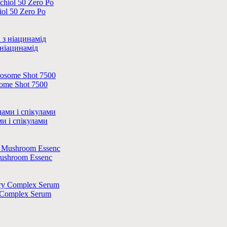
ol 50 Zero Po
 ніацинамід
ome Shot 7500
и і спікулами
Mushroom Essenc
Complex Serum