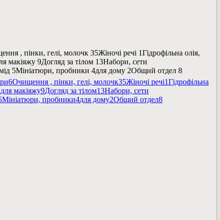
ення , пінки, гелі, молочк
35
Жіночі речі
1
Гідрофільна олія,
ля макіяжу
9
Догляд за тілом
13
Набори, сети
мід
5
Мініатюри, пробники
4
для дому
2
Общий отдел
8
іри
6
Очищення , пінки, гелі, молочк
35
Жіночі речі
1
Гідрофільна
 для макіяжу
9
Догляд за тілом
13
Набори, сети
5
Мініатюри, пробники
4
для дому
2
Общий отдел
8