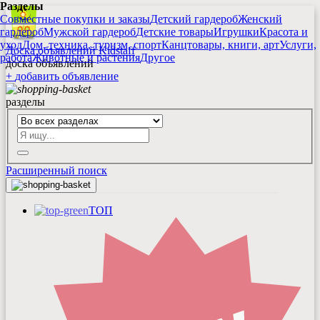
Разделы
Совместные покупки и заказы
Детский гардероб
Женский
гардероб
Мужской гардероб
Детские товары
Игрушки
Красота и
уход
Дом, техника, туризм, спорт
Канцтовары, книги, арт
Услуги,
Доска объявлений Kidstaff
работа
Животные и растения
Другое
доска объявлений
+
добавить
объявление
разделы
Расширенный поиск
ТОП