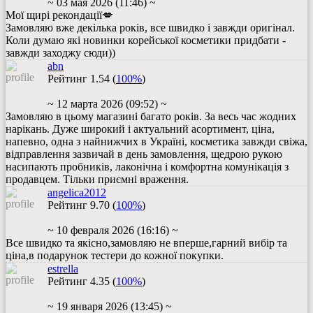
~ 03 мая 2026 (11:46) ~
Мої щирі рекондації💋
Замовляю вже декілька років, все швидко і завжди оригінал.
Коли думаю які новинки корейської косметики придбати -
завжди заходжу сюди))
abn
Рейтинг
1.54
(
100%
)
~ 12 марта 2026 (09:52) ~
Замовляю в цьому магазині багато років. За весь час жодних
нарікань. Дуже широкий і актуальний асортимент, ціна,
напевно, одна з найнижчих в Україні, косметика завжди свіжа,
відправлення зазвичай в день замовлення, щедрою рукою
насипають пробників, лаконічна і комфортна комунікація з
продавцем. Тільки приємні враження.
angelica2012
Рейтинг
9.70
(
100%
)
~ 10 февраля 2026 (16:16) ~
Все швидко та якісно,замовляю не вперше,гарний вибір та
ціна,в подарунок тестери до кожної покупки.
estrella
Рейтинг
4.35
(
100%
)
~ 19 января 2026 (13:45) ~