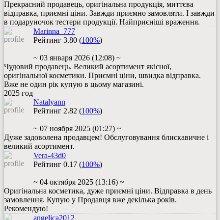
Прекрасний продавець, оригінальна продукція, миттєва
відправка, приємні ціни. Завжди приємно замовляти. І завжди
в подаруночок тестери продукції. Найприєніші враження.
Marinna_777
Рейтинг
3.80
(
100%
)
~ 03 января 2026 (12:08) ~
Чудовий продавець. Великий асортимент якісної,
оригінальної косметики. Приємні ціни, швидка відправка.
Вже не один рік купую в цьому магазині.
2025
год
Natalyann
Рейтинг
2.82
(
100%
)
~ 07 ноября 2025 (01:27) ~
Дуже задоволена продавцем! Обслуговування блискавичне і
великий асортимент.
Vera-43d0
Рейтинг
0.17
(
100%
)
~ 04 октября 2025 (13:16) ~
Оригінальна косметика, дуже приємні ціни. Відправка в день
замовлення. Купую у Продавця вже декілька років.
Рекомендую!
angelica2012