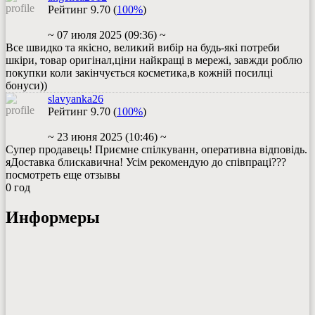
Рейтинг
9.70
(
100%
)
~ 07 июля 2025 (09:36) ~
Все швидко та якісно, великий вибір на будь-які потреби
шкіри, товар оригінал,ціни найкращі в мережі, завжди роблю
покупки коли закінчується косметика,в кожній посилці
бонуси))
slavyanka26
Рейтинг
9.70
(
100%
)
~ 23 июня 2025 (10:46) ~
Супер продавець! Приємне спілкуванн, оперативна відповідь.
яДоставка блискавична! Усім рекомендую до співпраці???
посмотреть еще отзывы
0
год
Информеры