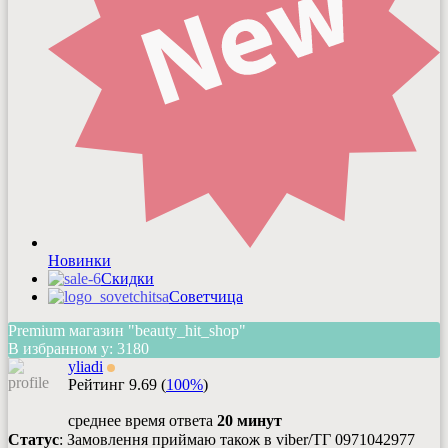
Новинки
Скидки
Советчица
Premium магазин "beauty_hit_shop"
В избранном у:
3180
yliadi
Рейтинг
9.69
(
100%
)
среднее время ответа
20 минут
Статус
: Замовлення приймаю також в viber/ТГ 0971042977