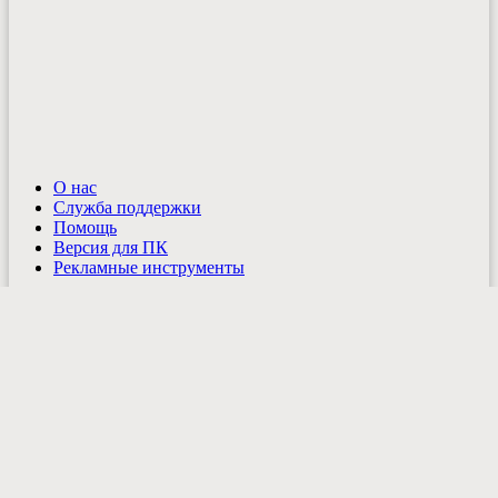
О нас
Служба поддержки
Помощь
Версия для ПК
Рекламные инструменты
Укр
©2008—2026
Доска объявлений Kidstaff
— легко покупать,
удобно продавать!
Все права защищены
Правила
|
Ограничения
|
Cookies
Быстрый или
расширенный поиск