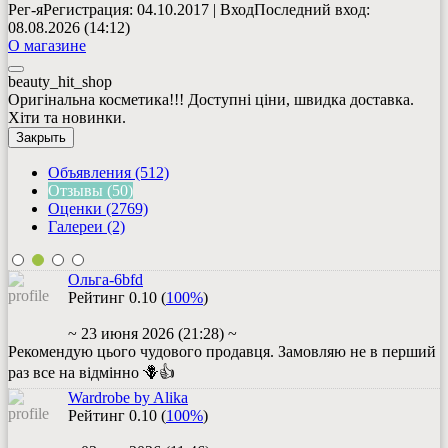
Рег-я
Регистрация
: 04.10.2017
|
Вход
Последний вход
:
08.08.2026 (14:12)
О магазине
beauty_hit_shop
Оригінальна косметика!!! Доступні ціни, швидка доставка.
Хіти та новинки.
Закрыть
Объявления (512)
Отзывы (50)
Оценки (2769)
Галереи (2)
Ольга-6bfd
Рейтинг
0.10
(
100%
)
~ 23 июня 2026 (21:28) ~
Рекомендую цього чудового продавця. Замовляю не в перший
раз все на відмінно 🪻👍
Wardrobe by Alika
Рейтинг
0.10
(
100%
)