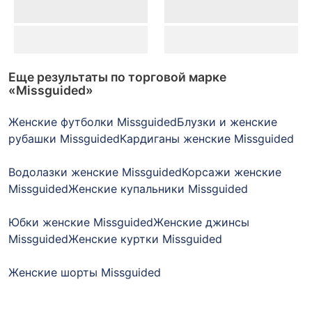
Еще результаты по торговой марке
«Missguided»
Женские футболки Missguided
Блузки и женские
рубашки Missguided
Кардиганы женские Missguided
Водолазки женские Missguided
Корсажи женские
Missguided
Женские купальники Missguided
Юбки женские Missguided
Женские джинсы
Missguided
Женские куртки Missguided
Женские шорты Missguided