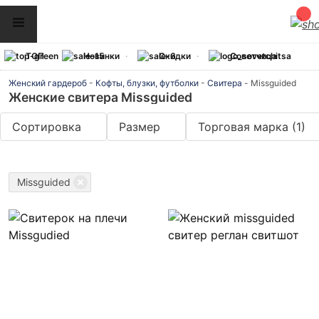
ТОП
Новинки
Скидки
Советчица
Женский гардероб
-
Кофты, блузки, футболки
-
Свитера
-
Missguided
Женские свитера Missguided
Сортировка
Размер
Торговая марка
(1)
Missguided