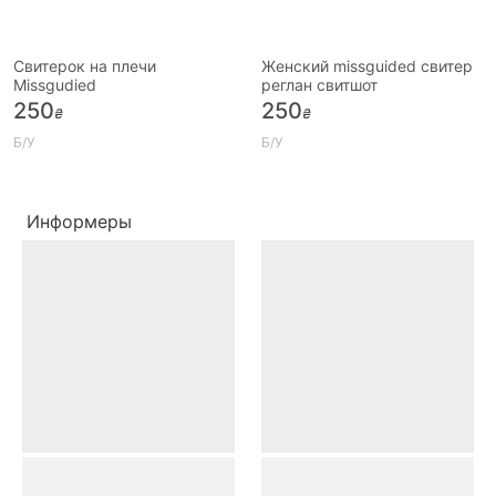
Свитерок на плечи
Женский missguided свитер
Missgudied
реглан свитшот
250
250
₴
₴
Б/У
Б/У
Информеры