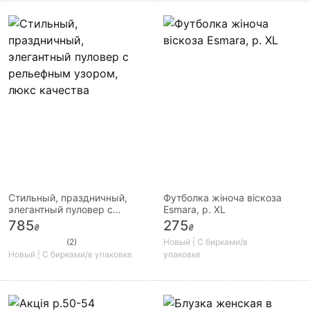
Стильный, праздничный,
Футболка жіноча віскоза
элегантный пуловер с
Esmara, р. XL
рельефным узором, люкс
785
275
₴
₴
качества
(2)
Новый | С бирками/в
Новый | С бирками/в упаковке
упаковке