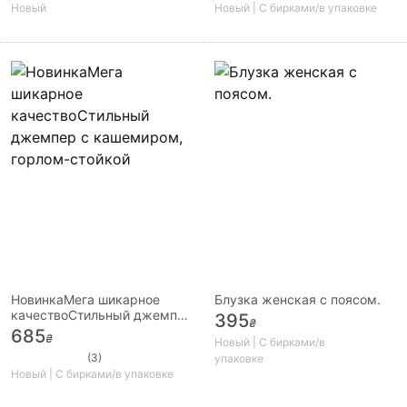
Новый
Новый | С бирками/в упаковке
НовинкаМега шикарное
Блузка женская с поясом.
качествоСтильный джемпер
395
₴
с кашемиром, горлом-
685
₴
Новый | С бирками/в
стойкой
(3)
упаковке
Новый | С бирками/в упаковке