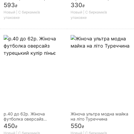
размер XS-M в наличии
р-ри 44, 46, 50 наш
593
330
₴
₴
Новый | С бирками/в
Новый | С бирками/в
упаковке
упаковке
р.40 до 62р. Жіноча
Жіноча ультра модна майка
футболка оверсайз
на літо Туреччина
турецький кулір піньє
450
550
₴
₴
Новый | С бирками/в
Новый | С бирками/в