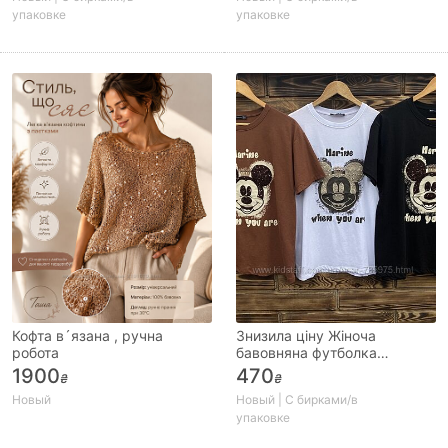
упаковке
упаковке
Кофта в´язана , ручна
Знизила ціну Жіноча
робота
бавовняна футболка
Туреччина
1900
470
₴
₴
Новый
Новый | С бирками/в
упаковке