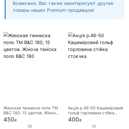
Возможно, Вас также заинтересуют другие
товары наших Premium-продавцов!
Женская тенниска поло ТМ
Акція р.46-50 Кашеміровий
B&C 180, 15 цветов. Жіноча
гольф горловина стійка
теніска поло B&C 180
стоєчка
450
400
₴
₴
(5)
(1)