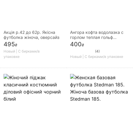
Акція р.42 до 62р. Якісна
Ангора кофта водолазка с
футболка жіноча, оверсайз
горлом теплая гольф
ангоровая зимняя женская
495
400
₴
₴
модна
Новый | С бирками/в
(4)
упаковке
Новый | С бирками/в упаковке