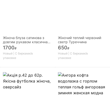
Жіноча блуза сатинова з
Жіночий теплий червоний
довгим рукавом класична
светр Туреччина
чорна біла бордова
1700
650
₴
₴
Новый | С бирками/в
Новый | С бирками/в
упаковке
упаковке