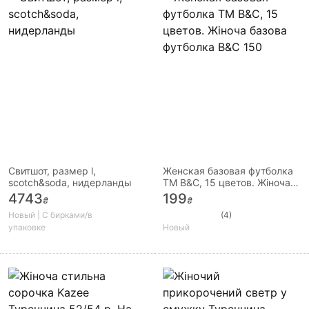
Свитшот, размер l,
Женская базовая футболка
scotch&soda, нидерланды
ТМ B&C, 15 цветов. Жіноча
базова футболка B&C 150
4743
199
₴
₴
Новый | С бирками/в
(4)
упаковке
Новый