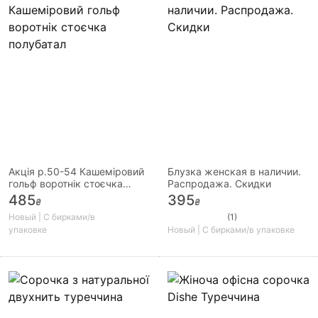
Акція р.50-54 Кашеміровий
Блузка женская в наличии.
гольф воротнік стоєчка
Распродажа. Скидки
полубатал
485
395
₴
₴
Новый | С бирками/в
(1)
упаковке
Новый | С бирками/в упаковке