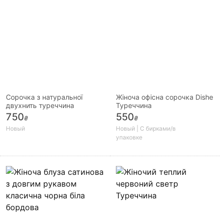
Сорочка з натуральної
Жіноча офісна сорочка Dishe
двухнить туреччина
Туреччина
750
550
₴
₴
Новый
Новый | С бирками/в
упаковке