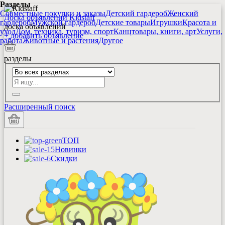
Разделы
Совместные покупки и заказы
Детский гардероб
Женский
Доска объявлений Kidstaff
гардероб
Мужской гардероб
Детские товары
Игрушки
Красота и
доска объявлений
уход
Дом, техника, туризм, спорт
Канцтовары, книги, арт
Услуги,
+
добавить
объявление
работа
Животные и растения
Другое
разделы
Расширенный поиск
ТОП
Новинки
Скидки