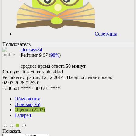
Советчица
Пользователь
alenkasv84
Рейтинг
9.67
(
98%
)
среднее время ответа
50 минут
Статус
: https://t.me/stok_sklad
Рег-я
Регистрация
: 12.12.2014
|
Вход
Последний вход
:
02.07.2026 (22:30)
+380501 ****
+380501 ****
Объявления
Отзывы (76)
Оценки (2202)
Галереи
Показать