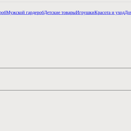
роб
Мужской гардероб
Детские товары
Игрушки
Красота и уход
Дом