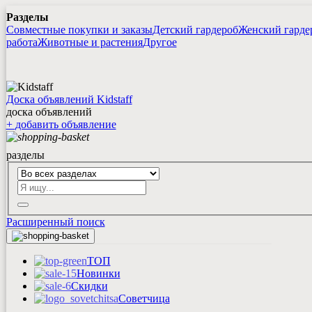
Разделы
Совместные покупки и заказы
Детский гардероб
Женский гарде
работа
Животные и растения
Другое
Доска объявлений Kidstaff
доска объявлений
+
добавить
объявление
разделы
Расширенный поиск
ТОП
Новинки
Скидки
Советчица