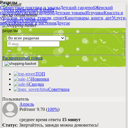
Разделы
Совместные покупки и заказы
Детский гардероб
Женский
Доска объявлений Kidstaff
гардероб
Мужской гардероб
Детские товары
Игрушки
Красота и
доска объявлений
уход
Дом, техника, туризм, спорт
Канцтовары, книги, арт
Услуги,
+
добавить
объявление
работа
Животные и растения
Другое
разделы
Расширенный поиск
ТОП
Новинки
Скидки
Советчица
Пользователь
Апрель
Рейтинг
9.70
(
100%
)
среднее время ответа
15 минут
Статус
: Звертайтесь, завжди можна домовитись!