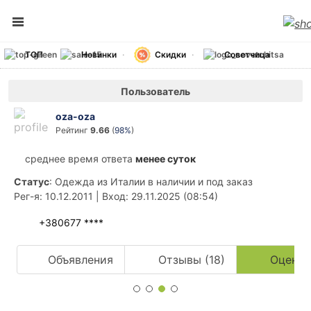
ТОП
Новинки
Скидки
Советчица
Пользователь
oza-oza
Рейтинг
9.66
(
98%
)
среднее время ответа
менее суток
Статус
: Одежда из Италии в наличии и под заказ
Рег-я
: 10.12.2011
|
Вход
: 29.11.2025 (08:54)
+380677 ****
Объявления
Отзывы (18)
Оценки