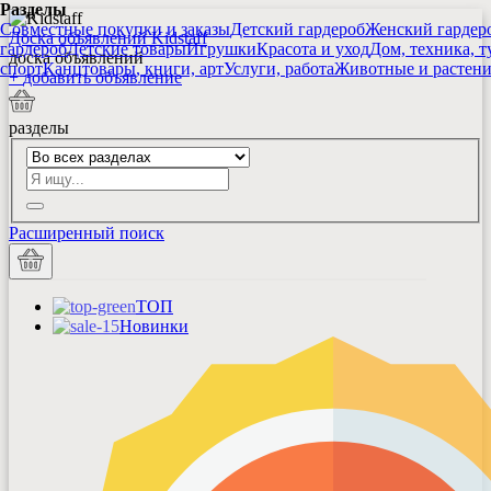
Разделы
Совместные покупки и заказы
Детский гардероб
Женский гардер
Доска объявлений Kidstaff
гардероб
Детские товары
Игрушки
Красота и уход
Дом, техника, т
доска объявлений
спорт
Канцтовары, книги, арт
Услуги, работа
Животные и растен
+
добавить
объявление
разделы
Расширенный поиск
ТОП
Новинки