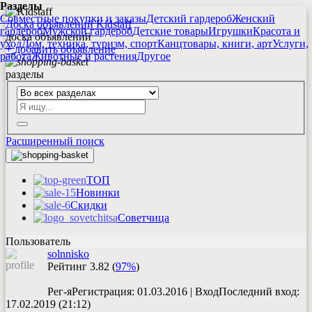
Разделы
Совместные покупки и заказы
Детский гардероб
Женский
Доска объявлений Kidstaff
гардероб
Мужской гардероб
Детские товары
Игрушки
Красота и
доска объявлений
уход
Дом, техника, туризм, спорт
Канцтовары, книги, арт
Услуги,
+
добавить
объявление
работа
Животные и растения
Другое
разделы
Расширенный поиск
ТОП
Новинки
Скидки
Советчица
Пользователь
solnnisko
Рейтинг
3.82
(
97%
)
Рег-я
Регистрация
: 01.03.2016
|
Вход
Последний вход
:
17.02.2019 (21:12)