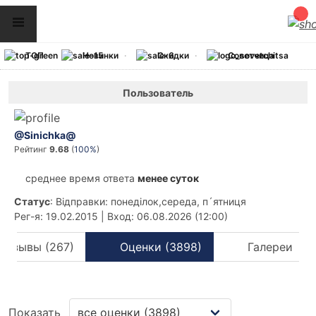
ТОП
Новинки
Скидки
Советчица
Пользователь
@Sinichka@
Рейтинг
9.68
(
100%
)
среднее время ответа
менее суток
Статус
: Відправки: понеділок,середа, п´ятниця
Рег-я
: 19.02.2015
|
Вход
: 06.08.2026 (12:00)
Отзывы (267)
Оценки (3898)
Галереи
Показать