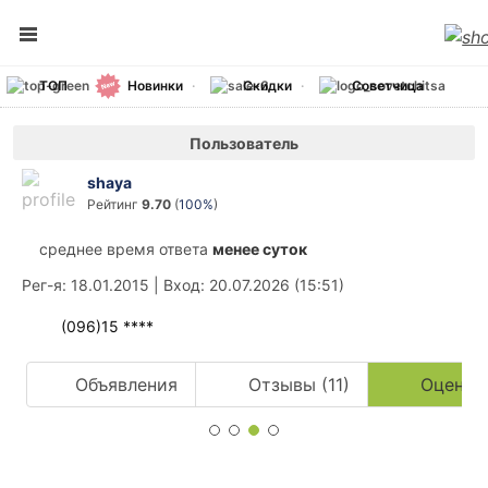
ТОП
Новинки
Скидки
Советчица
Пользователь
shaya
Рейтинг
9.70
(
100%
)
среднее время ответа
менее суток
Рег-я
: 18.01.2015
|
Вход
: 20.07.2026 (15:51)
(096)15 ****
Объявления
Отзывы (11)
Оценки 