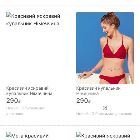
Красивий яскравий
Красивий купальник
купальник Німеччина
Німеччина
290
290
₴
₴
Новый | С бирками/в
(2)
упаковке
Новый | С бирками/в упаковке