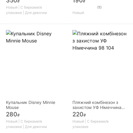
350
190
₴
₴
Новый | С бирками/в
(1)
упаковке | Для девочки
Новый
Купальник Disney Minnie
Пляжний комбінезон з
Mouse
захистом УФ Німеччина
98 104
280
220
₴
₴
Новый | С бирками/в
Новый | С бирками/в
упаковке | Для девочки
упаковке