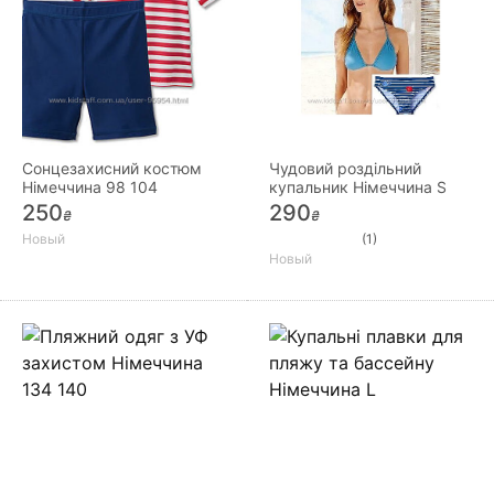
Сонцезахисний костюм
Чудовий роздільний
Німеччина 98 104
купальник Німеччина S
250
290
₴
₴
Новый
(1)
Новый