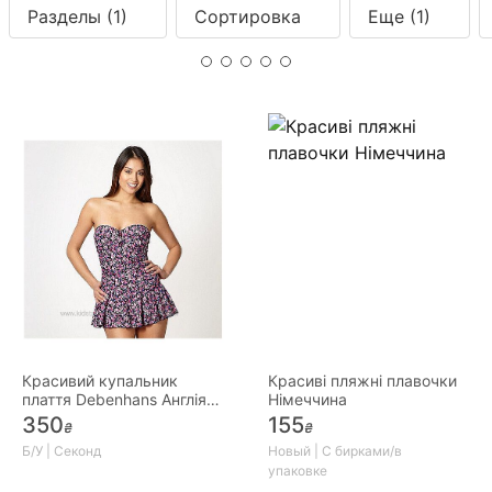
Разделы
(1)
Сортировка
Еще
(1)
Красивий купальник
Красиві пляжні плавочки
плаття Debenhans Англія
Німеччина
б/у
350
155
₴
₴
Б/У | Секонд
Новый | С бирками/в
упаковке