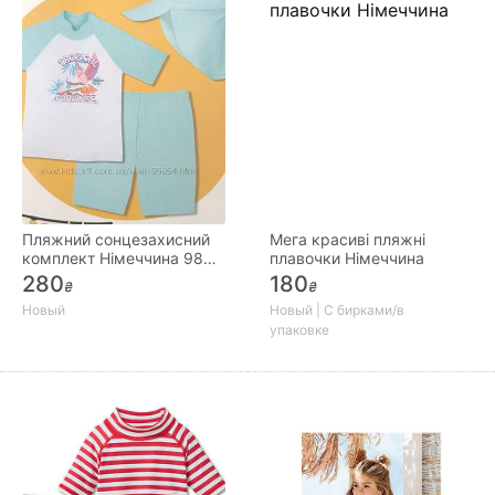
Пляжний сонцезахисний
Мега красиві пляжні
комплект Німеччина 98
плавочки Німеччина
104
280
180
₴
₴
Новый
Новый | С бирками/в
упаковке