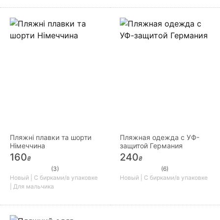
Пляжні плавки та шорти
Пляжная одежда с УФ-
Німеччина
защитой Германия
160
240
₴
₴
(3)
(6)
Новый | С бирками/в упаковке
Новый | С бирками/в упаковке
| Для мальчика