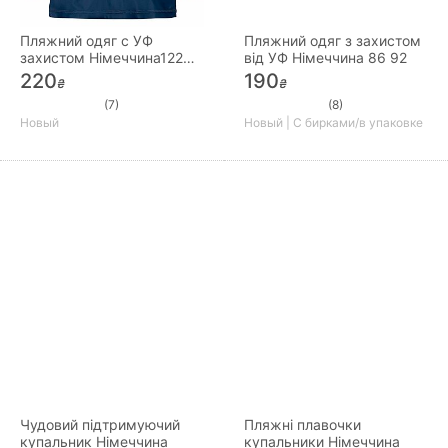
Пляжний одяг c УФ
Пляжний одяг з захистом
захистом Німеччина122
від УФ Німеччина 86 92
128
220
190
₴
₴
(7)
(8)
Новый
Новый | С бирками/в упаковке
Чудовий підтримуючий
Пляжні плавочки
купальник Німеччина
купальники Німеччина