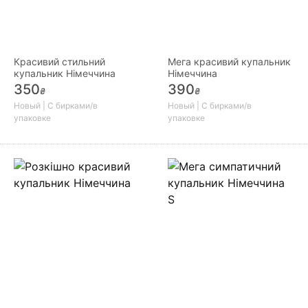
Красивий стильний
Мега красивий купальник
купальник Німеччина
Німеччина
350
390
₴
₴
Новый | С бирками/в
Новый | С бирками/в
упаковке
упаковке