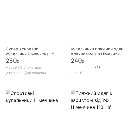
Супер яскравий
Купальники пляжний одяг
купальник Німеччина 158
з захистом УФ Німеччина
164
98 104
280
240
₴
₴
Новый | С бирками/в
(4)
упаковке | Для девочки
Новый