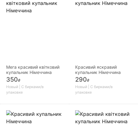
Мега красивий квітковий
Красивий яскравий
купальник Німеччина
купальник Німеччина
350
290
₴
₴
Новый | С бирками/в
Новый | С бирками/в
упаковке
упаковке