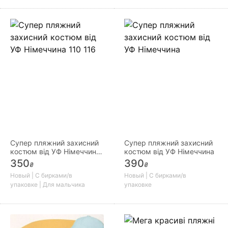
Супер пляжний захисний
Супер пляжний захисний
костюм від УФ Німеччина
костюм від УФ Німеччина
110 116
350
390
₴
₴
Новый | С бирками/в
Новый | С бирками/в
упаковке | Для мальчика
упаковке