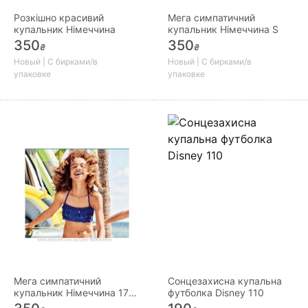
Розкішно красивий
Мега симпатичний
купальник Німеччина
купальник Німеччина S
350
350
₴
₴
Новый | С бирками/в
Новый | С бирками/в
упаковке
упаковке
Мега симпатичний
Сонцезахисна купальна
купальник Німеччина 170
футболка Disney 110
176