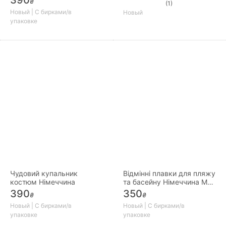
₴
(1)
Новый | С бирками/в
Новый
упаковке
Чудовий купальник
Відмінні плавки для пляжу
костюм Німеччина
та басейну Німеччина М
XXL
390
350
₴
₴
Новый | С бирками/в
Новый | С бирками/в
упаковке
упаковке