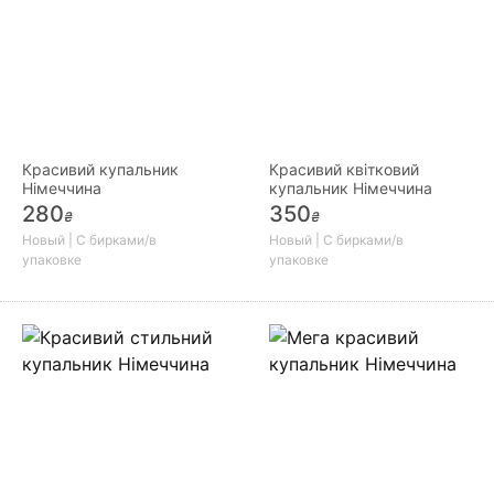
Красивий купальник
Красивий квітковий
Німеччина
купальник Німеччина
280
350
₴
₴
Новый | С бирками/в
Новый | С бирками/в
упаковке
упаковке