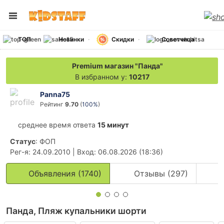
ТОП
Новинки
Скидки
Советчица
Premium магазин "Панда"
В избранном у:
10217
Panna75
Рейтинг
9.70
(
100%
)
среднее время ответа
15 минут
Статус
: ФОП
Рег-я
: 24.09.2010
|
Вход
: 06.08.2026 (18:36)
Объявления (1740)
Отзывы (297)
Панда, Пляж купальники шорти