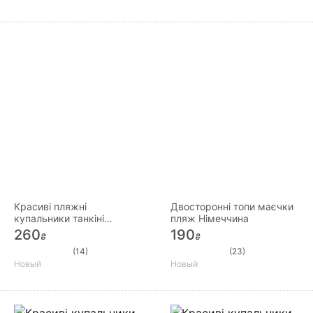
Красиві пляжні
Двосторонні топи маєчки
купальники танкіні
пляж Німеччина
Німеччина
260
190
₴
₴
(14)
(23)
Новый
Новый