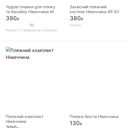
Чудові плавки для пляжу
Захисний пляжний
та басейну Німеччина М
костюм Німеччина 86 92
390
380
₴
₴
(1)
Новый
Новый | С бирками/в упаковке
Пляжний комплект
Пляжні бюсти Німеччина
Німеччина
130
₴
390