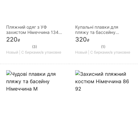
Пляжний одяг з УФ
Купальні плавки для
захистом Німеччина 134
пляжу та бассейну
140
Німеччина L
220
320
₴
₴
(3)
(1)
Новый | С бирками/в упаковке
Новый | С бирками/в упаковке