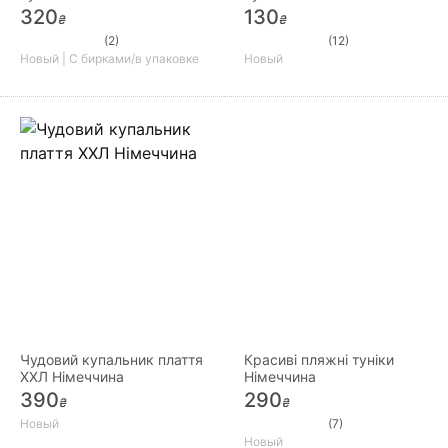
320
130
₴
₴
(2)
(12)
Новый | С бирками/в упаковке
Новый
Чудовий купальник плаття
Красиві пляжні туніки
ХХЛ Німеччина
Німеччина
390
290
₴
₴
Новый
(7)
Новый