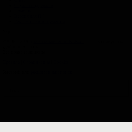
О нас
Служба поддержки
Помощь
Версия для ПК
Рекламные инструменты
Укр
©2008—2026
Доска объявлений Kidstaff
— легко покупать,
удобно продавать!
Все права защищены
Правила
|
Ограничения
|
Cookies
Быстрый или
расширенный поиск