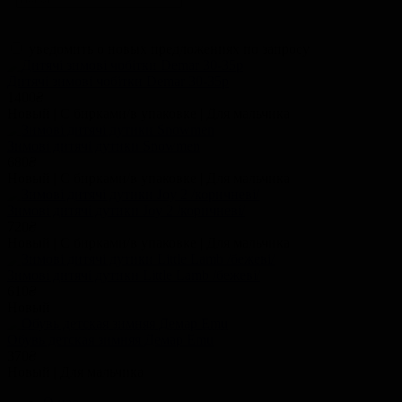
уведомить о новых предложениях по запросу
Дитячі зимові чобітки Demar 30-35р
1400
₴
Новый | С бирками/в упаковке | Для мальчика
Зимові дитячі дутики Snowmen
680
₴
Новый | С бирками/в упаковке | Для мальчика
Зимові дитячі дутики Joy 2 /коричневі/
720
₴
Новый | С бирками/в упаковке | Для мальчика
Зимові дитячі дутики Little Lamb /бежеві/
610
₴
Новый
Обувь детская зимняя Демар Emu
370
₴
Новый | Для мальчика