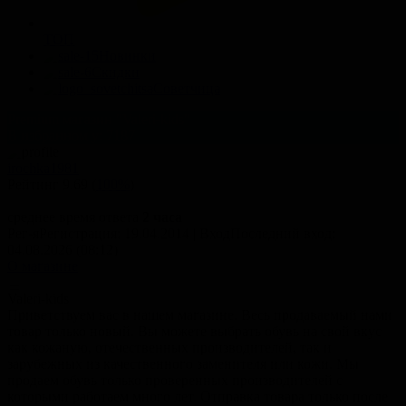
ТОП
Новинки
Скидки
Советчица
Premium магазин "Valeri-kids"
В избранном у:
7187
irochka1981
Рейтинг
9.69
(
100%
)
среднее время ответа
2 часа
Рег-я
Регистрация
: 19.04.2014
|
Вход
Последний вход
:
04.08.2026 (08:12)
О магазине
Valeri-kids
Приветствуем вас в нашем магазине. Весь продаваемый нами
товар только новый. Вы можете выбрать обувь на свой вкус
как кожаную, отечественных производителей, так и
зарубежных из качественного заменителя или кожи. Мы
продаем обувь только проверенных производителей c
которыми работаем много лет. Отправка товара только после