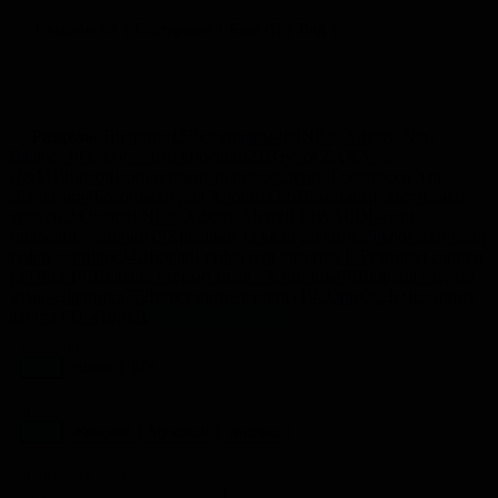
Разделы
(1)
Сортировка
Еще
(1)
Вид
Разделы
Витрина
15
Все товары
469
Nike, Adidas, New
Balance
48
Yeezy - літні кросівки
21
Взуття ZARA та
Н&М
19
Босоніжки пляжні та повсякденн
8
Босоніжки для
Дівчаток
54
Босоніжки для Хлопців
32
Шльопанці, вьєтнамки,
крокси.
24
Зимові Nike, Adidas, Merrell
18
WALDI-кеди,
мокасіни, тапочки
19
Кросівки та кеди дівчинка
9
Кросівки кеди
туфлі хлопчик
34
Шкіряні туфлі для дівчаток
10
Резинові сапоги
та Піна.
10
Шкіряна і термо зима - Хлопчик
40
Шкіряна і термо
зима -Дівчинка
77
Демісезонне взуття (19-32рр)
20
Демісезонне
взуття (31-41рр)
21
DEMAR - ЗИМА
5
Состояние
Все
Новое
Б/У
Пол
Все
Женский
Мужской
Унисекс
Поисковая фраза