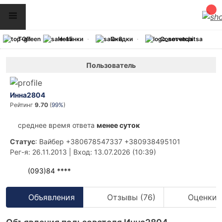
ТОП
Новинки
Скидки
Советчица
Пользователь
Инна2804
Рейтинг
9.70
(
99%
)
среднее время ответа
менее суток
Статус
: Вайбер +380678547337 +380938495101
Рег-я
: 26.11.2013
|
Вход
: 13.07.2026 (10:39)
(093)84 ****
Объявления
Отзывы (76)
Оценки 