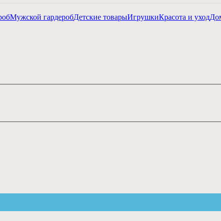
роб
Мужской гардероб
Детские товары
Игрушки
Красота и уход
Дом