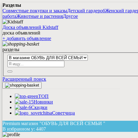
Разделы
Совместные покупки и заказы
Детский гардероб
Женский гарде
работа
Животные и растения
Другое
Доска объявлений Kidstaff
доска объявлений
+
добавить
объявление
разделы
Расширенный поиск
ТОП
Новинки
Скидки
Советчица
Premium магазин "ОБУВЬ ДЛЯ ВСЕЙ СЕМЬИ "
В избранном у:
4407