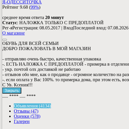
Я-ОДЕССИТОЧКА
Рейтинг
9.68
(
99%
)
среднее время ответа
20 минут
Статус
: НАЛОЖКА ТОЛЬКО С ПРЕДОПЛАТОЙ
Рег-я
Регистрация
: 08.05.2017
|
Вход
Последний вход
: 07.08.2026
О магазине
ОБУВЬ ДЛЯ ВСЕЙ СЕМЬИ
ДОБРО ПОЖАЛОВАТЬ В МОЙ МАГАЗИН
- отправляю очень быстро, качественная упаковка
-. ЕСТЬ НАЛОЖКА С ПРЕДОПЛАТОЙ - примерка в отделен
- укр. почтой олх доставкой не работаю
- отзывов обо мне, как о продавце - огромное количество на р
-. если оплата у Вас 100%. то примерка дома, при этом есть, в
С Ув. Ксения!!!
Закрыть
..... ****
..... ****
Объявления (4134)
Отзывы (47)
Оценки (578)
Галереи