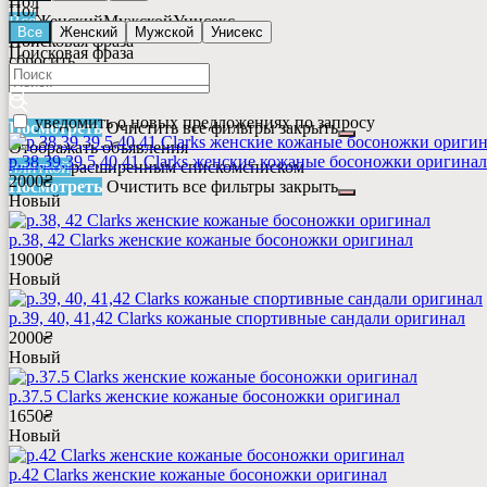
Пол
Пол
Все
Женский
Мужской
Унисекс
Все
Женский
Мужской
Унисекс
Поисковая фраза
Поисковая фраза
сбросить
уведомить о новых предложениях по запросу
Посмотреть
Очистить все фильтры
закрыть
Отображать объявления
р.38,39,39.5,40,41 Clarks женские кожаные босоножки оригинал
плиткой
расширенным списком
списком
2000
₴
Посмотреть
Очистить все фильтры
закрыть
Новый
р.38, 42 Clarks женские кожаные босоножки оригинал
1900
₴
Новый
р.39, 40, 41,42 Clarks кожаные спортивные сандали оригинал
2000
₴
Новый
р.37.5 Clarks женские кожаные босоножки оригинал
1650
₴
Новый
р.42 Clarks женские кожаные босоножки оригинал