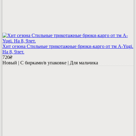
Хит сезона Стильные трикотажные брюки-карго от тм A-Yugi.
На 8, 9лет.
720
₴
Новый | С бирками/в упаковке | Для мальчика