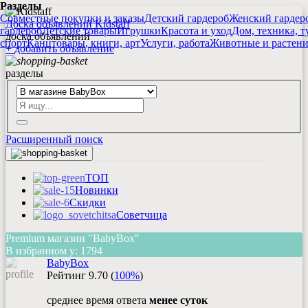
Разделы
Совместные покупки и заказы
Детский гардероб
Женский гардер
Доска объявлений Kidstaff
гардероб
Детские товары
Игрушки
Красота и уход
Дом, техника, т
доска объявлений
спорт
Канцтовары, книги, арт
Услуги, работа
Животные и растен
+
добавить
объявление
разделы
Расширенный поиск
ТОП
Новинки
Скидки
Советчица
Premium магазин "BabyBox"
В избранном у:
1794
BabyBox
Рейтинг
9.70
(
100%
)
среднее время ответа
менее суток