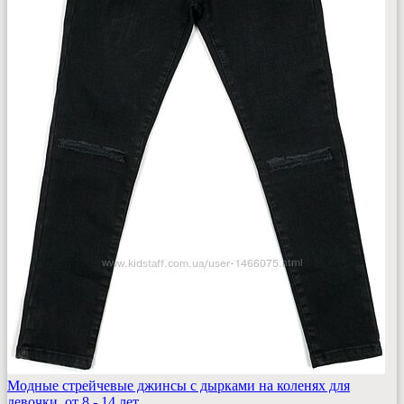
Модные стрейчевые джинсы с дырками на коленях для
девочки. от 8 - 14 лет