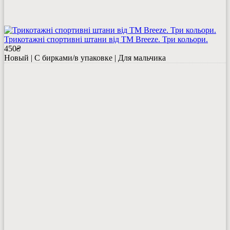
Трикотажні спортивні штани від ТМ Breeze. Три кольори.
450
₴
Новый | С бирками/в упаковке | Для мальчика