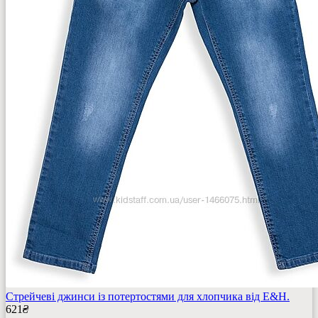
Стрейчеві джинси із потертостями для хлопчика від E&H.
621
₴