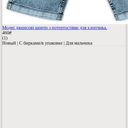
Модні джинсові шорти з потертостями для хлопчика.
460
₴
(1)
Новый | С бирками/в упаковке | Для мальчика