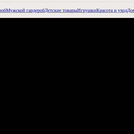
роб
Мужской гардероб
Детские товары
Игрушки
Красота и уход
Дом
оздания
По рейтингу популярности