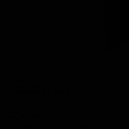
Новинки
Скидки
Советчица
Пользователь
0503Helen
Рейтинг
3.63
(
100%
)
Рег-я
Регистрация
: 24.11.2016
|
Вход
Последний вход
: 10.08.2021