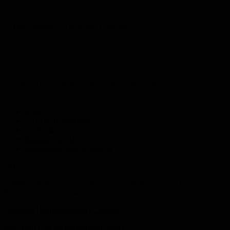
Пол
Все
Женский
Мужской
Унисекс
Поисковая фраза
уведомить о новых предложениях по запросу
У этого пользователя нет активных объявлений
О нас
Служба поддержки
Помощь
Версия для ПК
Рекламные инструменты
Укр
©2008—2026
Доска объявлений Kidstaff
— легко покупать, удо
Все права защищены
Правила
|
Ограничения
|
Cookies
Быстрый или
расширенный поиск