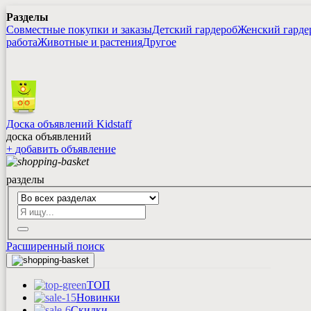
Разделы
Совместные покупки и заказы
Детский гардероб
Женский гарде
работа
Животные и растения
Другое
Доска объявлений Kidstaff
доска объявлений
+
добавить
объявление
разделы
Расширенный поиск
ТОП
Новинки
Скидки