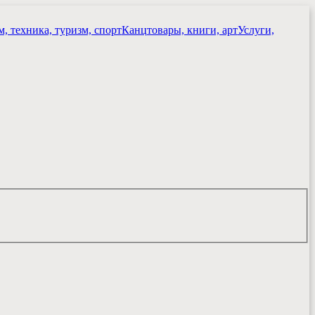
, техника, туризм, спорт
Канцтовары, книги, арт
Услуги,