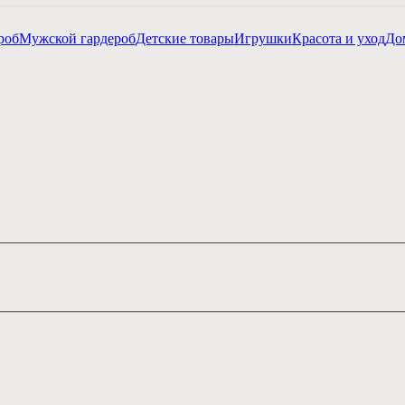
роб
Мужской гардероб
Детские товары
Игрушки
Красота и уход
Дом