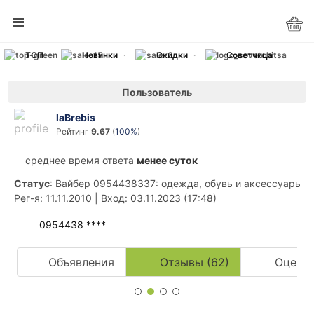
ТОП
Новинки
Скидки
Советчица
Пользователь
laBrebis
Рейтинг
9.67
(
100%
)
среднее время ответа
менее суток
Статус
: Вайбер 0954438337: одежда, обувь и аксессуары.
Рег-я
: 11.11.2010
|
Вход
: 03.11.2023 (17:48)
0954438 ****
Объявления
Отзывы (62)
Оценки