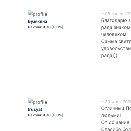
~ 05 января 20
Благодарю з
Бузякина
рада знаком
Рейтинг
9.70
(
100%
)
человеком.
Самые светл
удовольстви
рада)))
~ 30 июля 2020
Отличный По
Irusyat
людьми!
Рейтинг
9.70
(
100%
)
От общения 
Спасибо боль