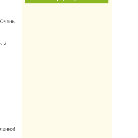
 Очень
ь и
м
ления!