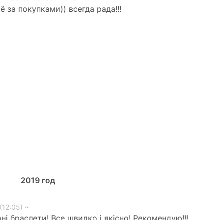
 за покупками)) всегда рада!!!
2019
год
(12:05) ~
ні браслети! Все швидко і якісно! Рекомендую!!!