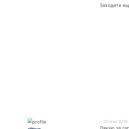
Заходите ещё
~ 22 мая 2019 
Дякую за гар
alltoys