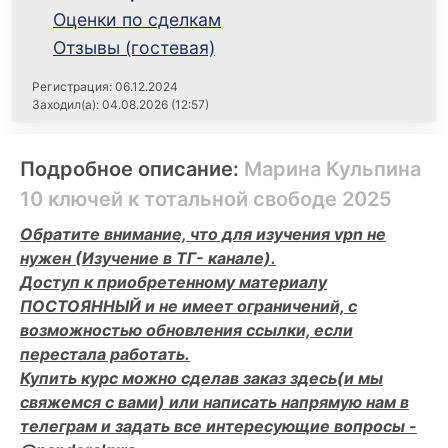
Оценки по сделкам
Отзывы (гостевая)
Регистрация: 06.12.2024
Заходил(а): 04.08.2026 (12:57)
Подробное описание:
Марина Кульпина
10 ключей к тотальной свободе 2025
Обратите внимание, что для изучения vpn не
нужен (Изучение в ТГ- канале).
Доступ к приобретенному материалу
ПОСТОЯННЫЙ и не имеет ограничений, с
возможностью обновления ссылки, если
перестала работать.
Купить курс можно сделав заказ здесь(и мы
свяжемся с вами) или написать напрямую нам в
телеграм и задать все интересующие вопросы -