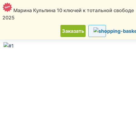
Марина Кульпина 10 ключей к тотальной свободе
2025
ТОП
Новинки
Скидки
Советчица
Заказать
Доска объявлений
-
Услуги, работа
-
Образование для детей и взрослых