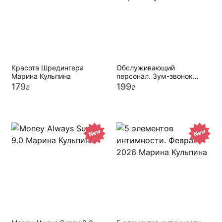
Красота Шредингера
Обслуживающий
Марина Кульпина
персонал. Зум-звонок
Марина Кульпина
179
199
₴
₴