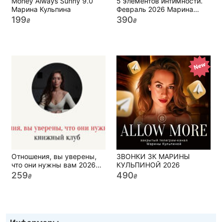
Money Always Sunny 9.0
5 элементов интимности.
Марина Кульпина
Февраль 2026 Марина
Кульпина
199
390
₴
₴
Отношения, вы уверены,
ЗВОНКИ ЗК МАРИНЫ
что они нужны вам 2026
КУЛЬПИНОЙ 2026
Марина Кульпина
259
490
₴
₴