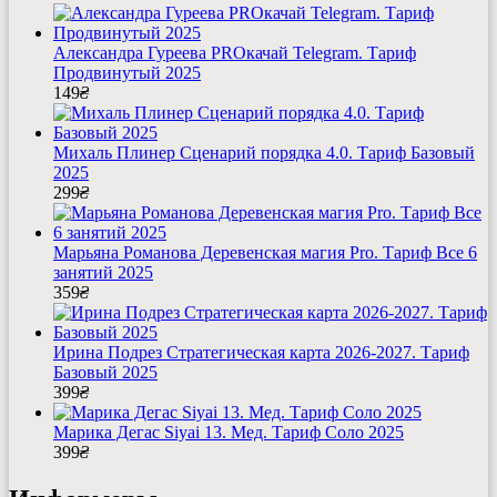
Александра Гуреева PROкачай Telegram. Тариф
Продвинутый 2025
149
₴
Михаль Плинер Сценарий порядка 4.0. Тариф Базовый
2025
299
₴
Марьяна Романова Деревенская магия Pro. Тариф Все 6
занятий 2025
359
₴
Ирина Подрез Стратегическая карта 2026-2027. Тариф
Базовый 2025
399
₴
Марика Дегас Siyai 13. Мед. Тариф Соло 2025
399
₴