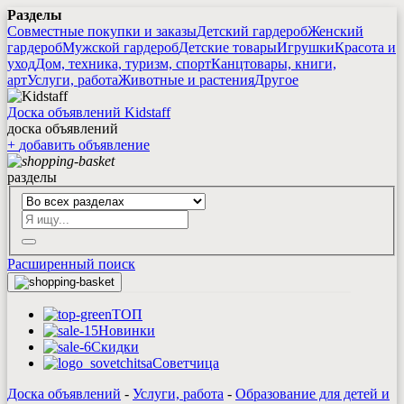
Разделы
Совместные покупки и заказы
Детский гардероб
Женский
гардероб
Мужской гардероб
Детские товары
Игрушки
Красота и
уход
Дом, техника, туризм, спорт
Канцтовары, книги,
арт
Услуги, работа
Животные и растения
Другое
Доска объявлений Kidstaff
доска объявлений
+
добавить
объявление
разделы
Расширенный поиск
ТОП
Новинки
Скидки
Советчица
Доска объявлений
-
Услуги, работа
-
Образование для детей и