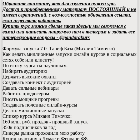
Обратите внимание, что для изучения нужен vpn.
Доступ к приобретенному материалу ПОСТОЯННЫЙ и не
имеет ограничений, с возможностью обновления ссылки,
если перестала работать.
Купить курс можно сделав заказ здесь(и мы свяжемся с
вами) или написать напрямую нам в телеграм и задать все
интересующие вопросы - @pandorakurs
Формула запуска 7.0. Тариф База (Михаил Тимочко)
Как делать миллионные запуски онлайн-курсов в социальных
сетях себе или клиенту!
По итогу курса ты научишься:
Набирать аудиторию
Держать высокие охваты
Создавать коннект с аудиторией
Давать сильные вебинары
Работать продюсером
Писать мощные прогревы
Создавать полезные онлайн-курсы
Делать миллионные запуски
Спикер курса Михаил Тимочко:
160 млн. руб. продаж - прошлый запуск
350к подписчиков за год
Лидеры рынка проходили мою работу
Купил квартиру в Думае и Феррари Ф8