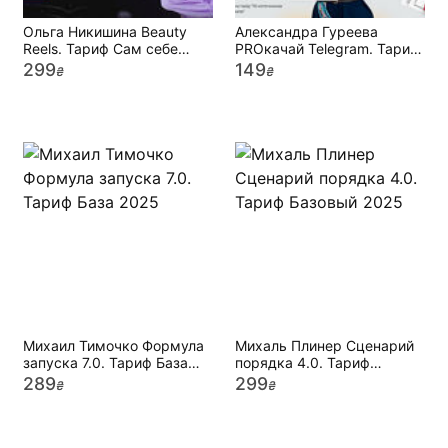
Ольга Никишина Beauty
Александра Гуреева
Reels. Тариф Сам себе
PROкачай Telegram. Тариф
режиссер 2025
Продвинутый 2025
299
149
₴
₴
Михаил Тимочко Формула
Михаль Плинер Сценарий
запуска 7.0. Тариф База
порядка 4.0. Тариф
2025
Базовый 2025
289
299
₴
₴