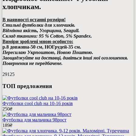
хлопчикам.
В наявності останні розміри!
Стильні футболки для хлопчиків.
Відмінна якість, Угорщина, Seagull.
Склад тканини: 95 % Cotton, 5% Spandex.
Виміри зроблені мною особисто:
р.8 довжина-50 см, НОГрудей-35 см.
Пересилаю Укрпоштою, Новою Поштою.
Заощаджуйте на доставці, дивіться інші мої оголошення.
Повернення не передбачене.
29125
ТОП предложения
Футболки cool club на 10-16 років
250
₴
Футболка для мальчика 98рост
189
₴