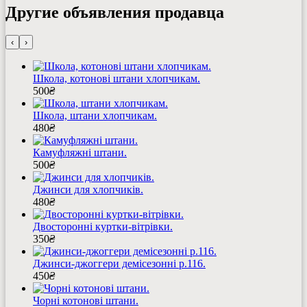
Другие объявления продавца
‹
›
Школа, котонові штани хлопчикам.
500
₴
Школа, штани хлопчикам.
480
₴
Камуфляжні штани.
500
₴
Джинси для хлопчиків.
480
₴
Двосторонні куртки-вітрівки.
350
₴
Джинси-джоггери демісезонні р.116.
450
₴
Чорні котонові штани.