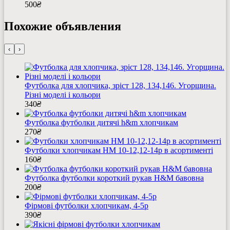
500
₴
Похожие объявления
‹
›
Футболка для хлопчика, зріст 128, 134,146. Угорщина.
Різні моделі і кольори
340
₴
Футболка футболки дитячі h&m хлопчикам
270
₴
Футболки хлопчикам HM 10-12,12-14р в асортименті
160
₴
Футболка футболки короткий рукав H&M бавовна
200
₴
Фірмові футболки хлопчикам, 4-5р
390
₴