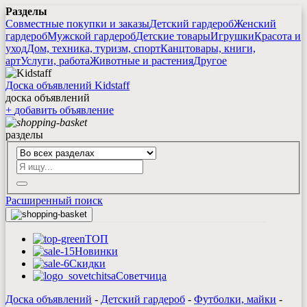
Разделы
Совместные покупки и заказы
Детский гардероб
Женский
гардероб
Мужской гардероб
Детские товары
Игрушки
Красота и
уход
Дом, техника, туризм, спорт
Канцтовары, книги,
арт
Услуги, работа
Животные и растения
Другое
Доска объявлений Kidstaff
доска объявлений
+
добавить
объявление
разделы
Расширенный поиск
ТОП
Новинки
Скидки
Советчица
Доска объявлений
-
Детский гардероб
-
Футболки, майки
-