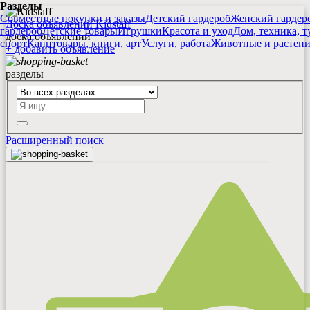
Разделы
Совместные покупки и заказы
Детский гардероб
Женский гардер
Доска объявлений Kidstaff
гардероб
Детские товары
Игрушки
Красота и уход
Дом, техника, т
доска объявлений
спорт
Канцтовары, книги, арт
Услуги, работа
Животные и растен
+
добавить
объявление
разделы
Расширенный поиск