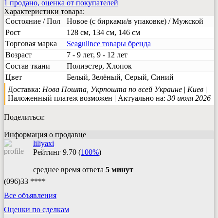
1 продано, оценка от покупателей
Характеристики товара:
Состояние / Пол
Новое (с бирками/в упаковке) / Мужской
Рост
128 см, 134 см, 146 см
Торговая марка
Seagull
все товары бренда
Возраст
7 - 9 лет, 9 - 12 лет
Состав ткани
Полиэстер, Хлопок
Цвет
Белый, Зелёный, Серый, Синий
Доставка:
Нова Пошта, Укрпошта по всей Украине
|
Киев
|
Наложенный платеж возможен | Актуально на:
30 июля 2026
Поделиться:
Информация о продавце
liliyaxi
Рейтинг
9.70
(
100%
)
среднее время ответа
5 минут
(096)33 ****
Все объявления
Оценки по сделкам