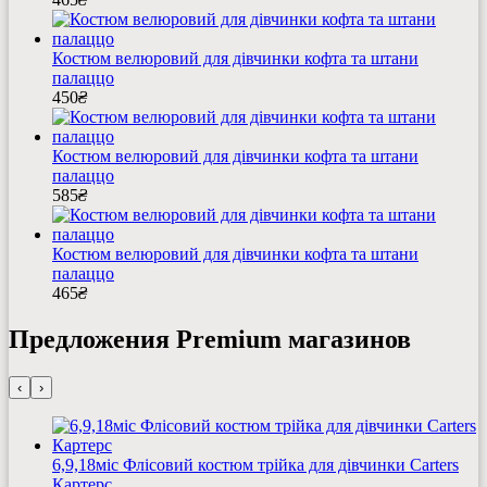
Костюм велюровий для дівчинки кофта та штани
палаццо
450
₴
Костюм велюровий для дівчинки кофта та штани
палаццо
585
₴
Костюм велюровий для дівчинки кофта та штани
палаццо
465
₴
Предложения Premium магазинов
‹
›
6,9,18міс Флісовий костюм трійка для дівчинки Carters
Картерс