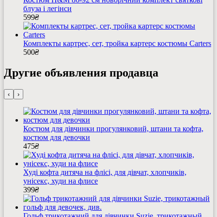
блуза і легінси
599
₴
Комплекты картрес, сет, тройка картерс костюмы Carters
500
₴
Другие объявления продавца
‹
›
Костюм для дівчинки прогулянковий, штани та кофта,
костюм для девочки
475
₴
Худі кофта дитяча на флісі, для дівчат, хлопчиків,
унісекс, худи на флисе
399
₴
Гольф трикотажний для дівчинки Suzie, трикотажный