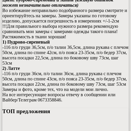
может незначительно отличаться)
Во избежание неправильно подобранного размера смотрите и
ориентируйтесь на замеры. Замеры указаны по готовому
изделию, допускается погрешность в измерениях +/-1-2см
!!!Для правильного выбора нужного размера рекомендую
сравнивать мои замеры с замерами одежды такого плана!
Растяжимость в ткани хорошая!
1) Пудрово-сиреневый
-116 п/о груди 36,5см, п/о талии 36,5см, длина рукава с плечом
50см, длина по спине 42см, п/о пояса 23-35см, п/о бедер 37см,
высота посадки 22,5см, длина по боковому шву 73см, шаг
53см
2) Латте
-116 п/о груди 36см, п/о талии 36см, длина рукава с плечом
50см, длина по спине 43см, п/о пояса 23-35см, п/о бедер 37см,
высота посадки 22см, длина по боковому шву 73см, шаг 53см
Замеры и фото, кроме тех, что на модели мои лично.
На все интересующие вопросы отвечу в сообщении или
Вайбер/Телеграм 0673358846.
ТОП предложения