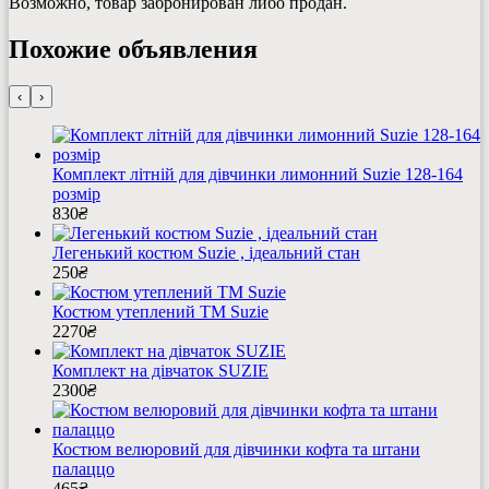
Возможно, товар забронирован либо продан.
Похожие объявления
‹
›
Комплект літній для дівчинки лимонний Suzie 128-164
розмір
830
₴
Легенький костюм Suzie , ідеальний стан
250
₴
Костюм утеплений ТМ Suzie
2270
₴
Комплект на дівчаток SUZIE
2300
₴
Костюм велюровий для дівчинки кофта та штани
палаццо
465
₴