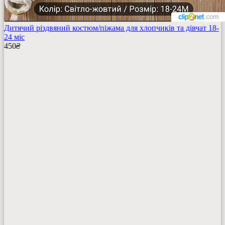
Дитячий різдвяний костюм/піжама для хлопчиків та дівчат 18-
24 міс
450
₴