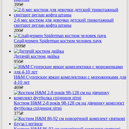
399
₴
2-6 мес костюм для девочки детский трикотажный
свитшот реглан кофта штаны
200
₴
Спайдермен Spiderman костюм человек паук
1099
₴
Дитячій костюм двійка
950
₴
H&M Суперские яркие комплектики с мороженками для
4-10 лет
469
₴
Костюм H&M 2-8 років 98-128 см на дівчинку комплект
футболка спідниця літні
375
₴
Костюм H&M 86-92 см новорічний комплект святкові