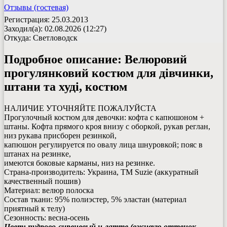
Отзывы (гостевая)
Регистрация: 25.03.2013
Заходил(а): 02.08.2026 (12:27)
Откуда: Светловодск
Подробное описание:
Велюровий
прогулянковий костюм для дівчинки,
штани та худі, костюм
НАЛИЧИЕ УТОЧНЯЙТЕ ПОЖАЛУЙСТА
Прогулочный костюм для девочки: кофта с капюшоном +
штаны. Кофта прямого кроя внизу с оборкой, рукав реглан,
низ рукава присборен резинкой,
капюшон регулируется по овалу лица шнуровкой; пояс в
штанах на резинке,
имеются боковые карманы, низ на резинке.
Страна-производитель: Украина, ТМ Suzie (аккуратный
качественный пошив)
Материал: велюр полоска
Состав ткани: 95% полиэстер, 5% эластан (материал
приятный к телу)
Сезонность: весна-осень
Цвет: пудрово-сиреневый и латте (вживую оттенок