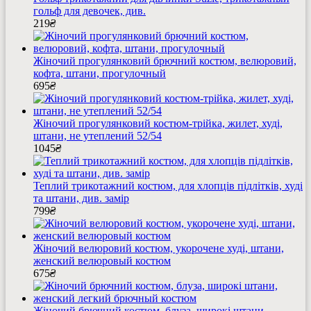
гольф для девочек, див.
219
₴
Жіночий прогулянковий брючний костюм, велюровий,
кофта, штани, прогулочный
695
₴
Жіночий прогулянковий костюм-трійка, жилет, худі,
штани, не утеплений 52/54
1045
₴
Теплий трикотажний костюм, для хлопців підлітків, худі
та штани, див. замір
799
₴
Жіночий велюровий костюм, укорочене худі, штани,
женский велюровый костюм
675
₴
Жіночий брючний костюм, блуза, широкі штани,