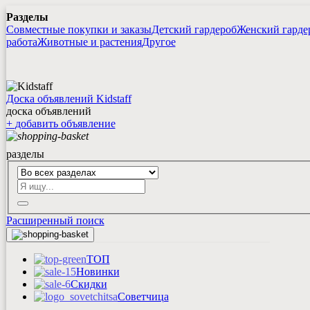
Разделы
Совместные покупки и заказы
Детский гардероб
Женский гарде
работа
Животные и растения
Другое
Доска объявлений Kidstaff
доска объявлений
+
добавить
объявление
разделы
Расширенный поиск
ТОП
Новинки
Скидки
Советчица