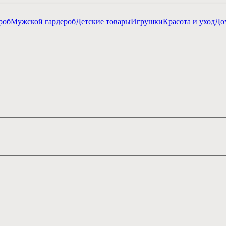
роб
Мужской гардероб
Детские товары
Игрушки
Красота и уход
Дом