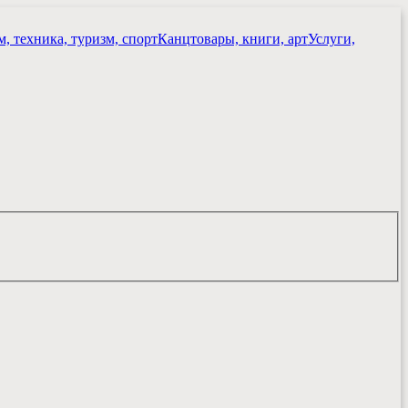
, техника, туризм, спорт
Канцтовары, книги, арт
Услуги,