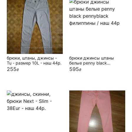
брюки, штаны, джинсы -
брюки джинсы штаны
Tu - размер 10L - наш 44р.
белые penny black
pennyblack филиппины /
255
595
₴
₴
наш 44р