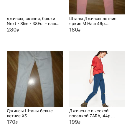
джинсы, скинни, брюки
Штаны Джинсы летние
Next - Slim - 38Eur - наш
яркие М Наш 46р.
44р.
Коралловые
280
180
₴
₴
Джинсы Штаны белые
Джинсы с высокой
летние XS
посадкой ZARA, 44р,
оригинал
170
199
₴
₴