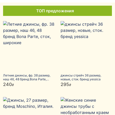
ТОП предложения
Летние джинсы, фр. 38 размер,
джинсы стрейч 36 размер,
наш 46, 48 бренд Bona Parte,
новые, сток. бренд yessica
сток, широкие
240
295
₴
₴