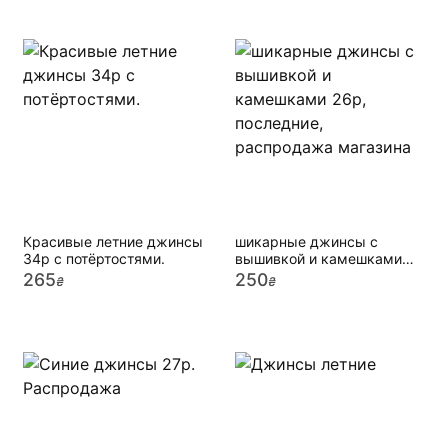
Красивые летние джинсы
шикарные джинсы с
34р c потёртостями.
вышивкой и камешками
26р, последние,
265
250
₴
₴
распродажа магазина