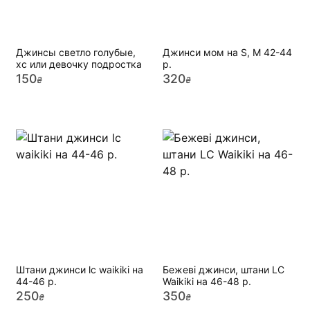
Джинсы светло голубые,
Джинси мом на S, M 42-44
хс или девочку подростка
р.
150
320
₴
₴
Штани джинси lc waikiki на
Бежеві джинси, штани LC
44-46 р.
Waikiki на 46-48 р.
250
350
₴
₴