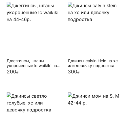
Джеггинсы, штаны
Джинсы calvin klein на хс
укороченные lc waikiki на
или девочку подростка
44-46р.
200
300
₴
₴