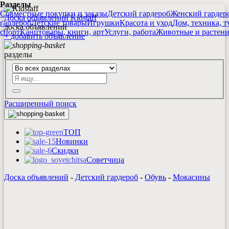
Разделы
Совместные покупки и заказы
Детский гардероб
Женский гардер
Доска объявлений Kidstaff
гардероб
Детские товары
Игрушки
Красота и уход
Дом, техника, т
доска объявлений
спорт
Канцтовары, книги, арт
Услуги, работа
Животные и растен
+
добавить
объявление
разделы
Расширенный поиск
ТОП
Новинки
Скидки
Советчица
Доска объявлений
-
Детский гардероб
-
Обувь
-
Мокасины