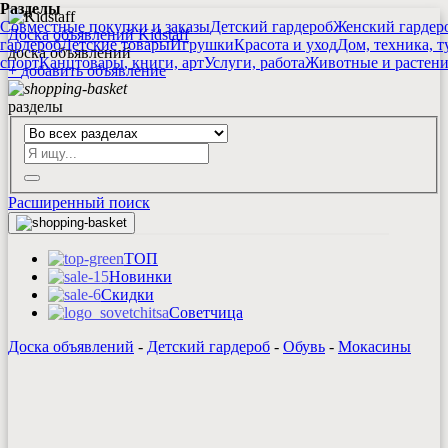
Разделы
Совместные покупки и заказы
Детский гардероб
Женский гардер
Доска объявлений Kidstaff
гардероб
Детские товары
Игрушки
Красота и уход
Дом, техника, т
доска объявлений
спорт
Канцтовары, книги, арт
Услуги, работа
Животные и растен
+
добавить
объявление
разделы
Расширенный поиск
ТОП
Новинки
Скидки
Советчица
Доска объявлений
-
Детский гардероб
-
Обувь
-
Мокасины