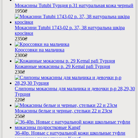
Мокасины Tutubi Турция р.31 натуральная кожа черный
1950
₴
Мокасини Tutubi 1743-02 р. 37, 38 натуральна шкіра
кросівки
2350
₴
Кроссовки на мальчика
2300
₴
Кожанные мокасины р. 29 Kemal pafi Турция
230
₴
Слипоны мокасины для мальчика и девочки р-р 28,29,30
Турция
220
₴
Мокасины белые и черные, стельки 22 и 23см
250
₴
36-40р. Новые с натуральной кожи школьные туфли