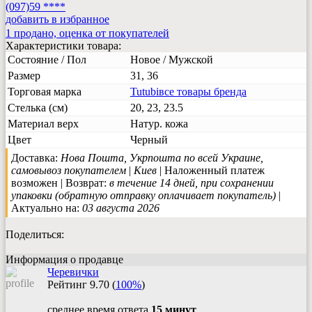
(097)59 ****
добавить в избранное
1 продано, оценка от покупателей
Характеристики товара:
Состояние / Пол
Новое / Мужской
Размер
31, 36
Торговая марка
Tutubi
все товары бренда
Стелька (см)
20, 23, 23.5
Материал верх
Натур. кожа
Цвет
Черный
Доставка:
Нова Пошта, Укрпошта по всей Украине,
самовывоз покупателем
|
Киев
| Наложенный платеж
возможен | Возврат:
в течение 14 дней, при сохранении
упаковки (обратную отправку оплачивает покупатель)
|
Актуально на:
03 августа 2026
Поделиться:
Информация о продавце
Черевички
Рейтинг
9.70
(
100%
)
среднее время ответа
15 минут