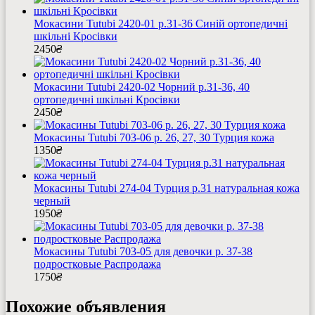
Мокасини Tutubi 2420-01 р.31-36 Синій ортопедичні
шкільні Кросівки
2450
₴
Мокасини Tutubi 2420-02 Чорний р.31-36, 40
ортопедичні шкільні Кросівки
2450
₴
Мокасины Tutubi 703-06 р. 26, 27, 30 Турция кожа
1350
₴
Мокасины Tutubi 274-04 Турция р.31 натуральная кожа
черный
1950
₴
Мокасины Tutubi 703-05 для девочки р. 37-38
подростковые Распродажа
1750
₴
Похожие объявления