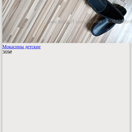
Мокасины детские
369
₴