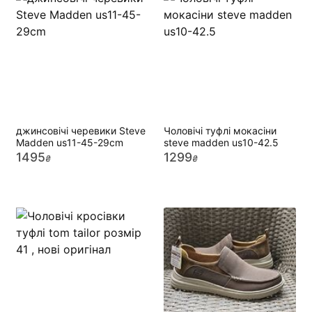
джинсовічі черевики Steve
Чоловічі туфлі мокасіни
Madden us11-45-29cm
steve madden us10-42.5
1495
1299
₴
₴