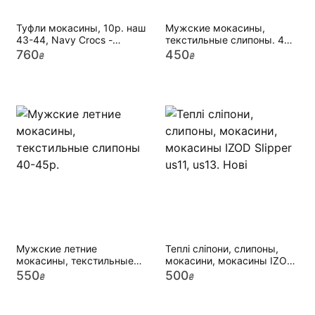
Туфли мокасины, 10р. наш
Мужские мокасины,
43-44, Navy Crocs -
текстильные слипоны. 40-
Embossed Moccasin
45р.
760
450
₴
₴
Мужские летние
Теплі сліпони, слипоны,
мокасины, текстильные
мокасини, мокасины IZOD
слипоны 40-45р.
Slipper us11, us13. Нові
550
500
₴
₴