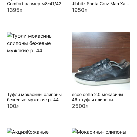
Comfort размер м8-41/42
Jibbitz Santa Cruz Man Хакі
лоферы 41/42 42/43 43/44
1395
1950
₴
₴
Туфли мокасины слипоны
ecco collin 2.0 мокасины
бежевые мужские р. 44
46р туфли слипоны
кроссовки кожаные
100
2500
₴
₴
оксфорды