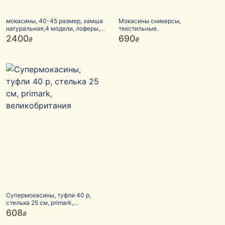
мокасины, 40-45 размер, замша
Мокасины сникерсы,
натуральная,4 модели, лоферы,
текстильные.
слипоны
2400
690
₴
₴
Супермокасины, туфли 40 р,
стелька 25 см, primark,
великобритания
608
₴