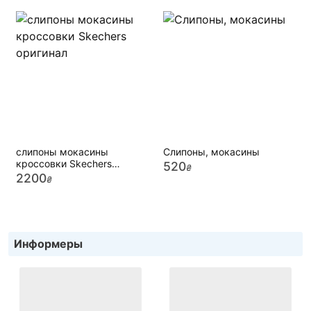
слипоны мокасины
Слипоны, мокасины
кроссовки Skechers
520
₴
оригинал
2200
₴
Информеры