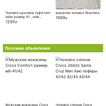
Чоловічі кросівки туфлі tom
мокасіни чоловічі Skechers
tailor розмір 41 , нові
1999
₴
оригінал
1295
₴
Похожие объявления
Мужские мокасины Crocs
Чоловічі сліпони Crocs