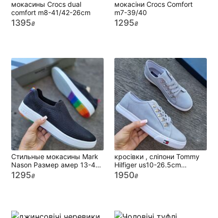
мокасины Crocs dual
мокасіни Crocs Comfort
comfort m8-41/42-26cm
m7-39/40
1395
1295
₴
₴
Стильные мокасины Mark
кросівки , сліпони Tommy
Nason Размер амер 13-47
Hilfiger us10-26.5cm
Стелька 31см
Оригінал
1295
1950
₴
₴