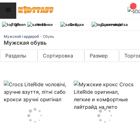
ТОП
Новинки
Скидки
Советчица
Мужской гардероб
-
Обувь
Мужская обувь
Разделы
Сортировка
Размер
Торго