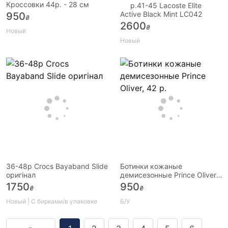
Кроссовки 44р. - 28 см
p.41-45 Lacoste Elite
Active Black Mint LC042
950
₴
2600
₴
Новый
Новый
36-48р Crocs Bayaband Slide
Ботинки кожаные
оригінал
демисезонные Prince Oliver,
42 р.
1750
950
₴
₴
Новый | С бирками/в упаковке
Б/У