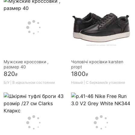
Мужские кроссовки ,
Чоловічі кросівки karsten
размер 40
propt
820
1800
₴
₴
Б/У | В идеальном состоянии
Новый | С бирками/в упаковке