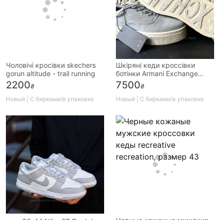
Чоловічі кросівки skechers
Шкіряні кеди кроссівки
gorun altitude - trail running
ботінки Armani Exchange
ОРИГІНАЛ кеды красовки
2200
7500
₴
₴
чолов
Новый | С бирками/в упаковке
Новый | С бирками/в упаковке