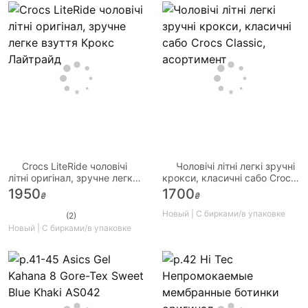
Crocs LiteRide чоловічі
Чоловічі літні легкі зручні
літні оригінал, зручне легке
крокси, класичні сабо Crocs
взуття Крокс Лайтрайд
Classic, асортимент
1950
1700
₴
₴
Новый | С бирками/в упаковке
(2)
Новый | С бирками/в упаковке