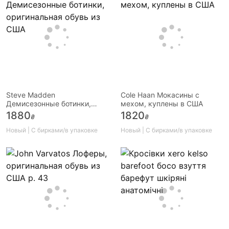
Steve Madden
Cole Haan Мокасины с
Демисезонные ботинки,
мехом, куплены в США
оригинальная обувь из США
1880
1820
₴
₴
Новый | С бирками/в упаковке
Новый | С бирками/в упаковке