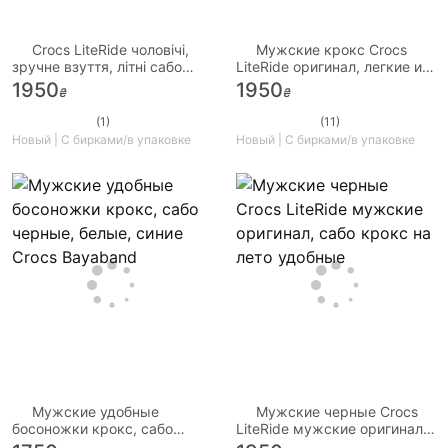
Crocs LiteRide чоловічі,
Мужские крокс Crocs
зручне взуття, літні сабо
LiteRide оригинал, легкие и
крокси зручні оригінал
комфортные лайтрайд на
1950
1950
₴
₴
лето
(1)
(11)
Новый | С бирками/в упаковке
Новый | С бирками/в упаковке
Мужские удобные
Мужские черные Crocs
босоножки крокс, сабо
LiteRide мужские оригинал,
черные, белые, синие Crocs
сабо крокс на лето удобные