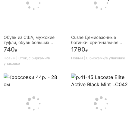
Обувь из США, мужские
Cushe Демисезонные
туфли, обувь больших
ботинки, оригинальная
размеров
обувь из США, есть большие
740
1790
₴
₴
размеры
Новый | Сток, с бирками/в
Новый | С бирками/в упаковке
упаковке