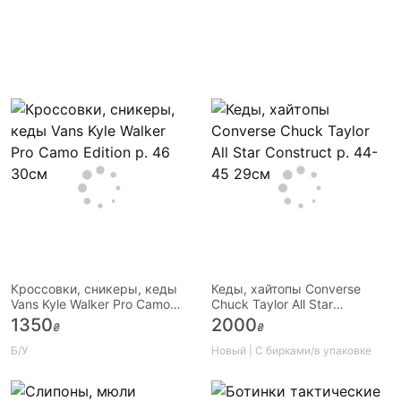
Кроссовки, сникеры, кеды
Кеды, хайтопы Converse
Vans Kyle Walker Pro Camo
Chuck Taylor All Star
Edition р. 46 30см
Construct р. 44-45 29см
1350
2000
₴
₴
Б/У
Новый | С бирками/в упаковке