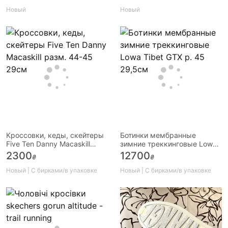
ботинки оригинал
Новый
Новый
Кроссовки, кеды, скейтеры
Ботинки мембранные
Five Ten Danny Macaskill
зимние треккинговые Lowa
разм. 44-45 29см
Tibet GTX р. 45 29,5см
2300
12700
₴
₴
Новый | С бирками/в упаковке
Новый | С бирками/в упаковке