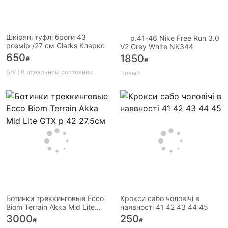
Шкіряні туфлі броги 43
p.41-46 Nike Free Run 3.0
розмір /27 см Clarks Кларкс
V2 Grey White NK344
650
1850
₴
₴
Б/У | В идеальном состоянии
Новый
Ботинки треккинговые Ecco
Крокси сабо чоловічі в
Biom Terrain Akka Mid Lite
наявності 41 42 43 44 45
GTX р 42 27.5см
3000
250
₴
₴