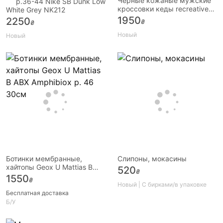
Черные кожаные мужские
p.36-44 Nike SB Dunk Low
кроссовки кеды recreative
White Grey NK212
recreation, размер 43
1950
2250
₴
₴
Новый
Новый
Ботинки мембранные,
Слипоны, мокасины
хайтопы Geox U Mattias B
520
₴
ABX Amphibiox р. 46 30см
1550
₴
Новый | С бирками/в упаковке
Бесплатная доставка
Б/У