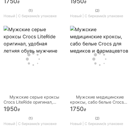
1750
1950
₴
₴
Bayaband
(1)
(2)
Новый | С бирками/в упаковке
Новый | С бирками/в упаковке
Мужские серые кроксы
Мужские медицинские
Crocs LiteRide оригинал,
кроксы, сабо белые Crocs
удобная летняя обувь
для медиков и фармацевтов
1950
1750
₴
₴
мужчине
(1)
(2)
Новый | С бирками/в упаковке
Новый | С бирками/в упаковке