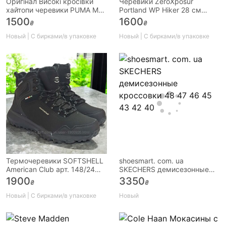
Оригінал Високі кросівки
Черевики ZeroXposur
хайтопи черевики PUMA Men
Portland WP Hiker 28 см
´s Rebound Layup Sne
устілка
1500
1600
₴
₴
Новый | С бирками/в упаковке
Новый | С бирками/в упаковке
Термочеревики SOFTSHELL
shoesmart. com. ua
American Club арт. 148/24
SKECHERS демисезонные
чорні
кроссовки 48 47 46 45 43
1900
3350
₴
₴
42 40
Новый | С бирками/в упаковке
Новый