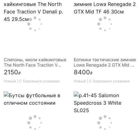
Cлипоны, мюли хайкинговые
Ботинки тактические зимние
The North Face Traction V
Lowa Renegade 2 GTX Mid TF
Denali р. 45 29.5см
46 30см
2150
8400
₴
₴
Новый | С бирками/в упаковке
Новый | С бирками/в упаковке