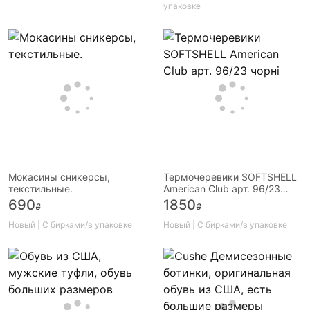
упаковке
Мокасины сникерсы,
Термочеревики SOFTSHELL
текстильные.
American Club арт. 96/23
чорні
690
1850
₴
₴
Новый | С бирками/в упаковке
Новый | С бирками/в упаковке