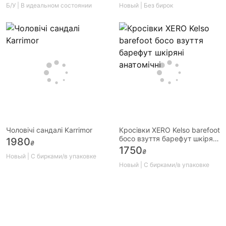
Б/У | В идеальном состоянии
Новый | Без бирок
Чоловічі сандалі Karrimor
Кросівки XERO Kelso barefoot
босо взуття барефут шкіряні
1980
₴
анатомічні
1750
₴
Новый | С бирками/в упаковке
Новый | С бирками/в упаковке