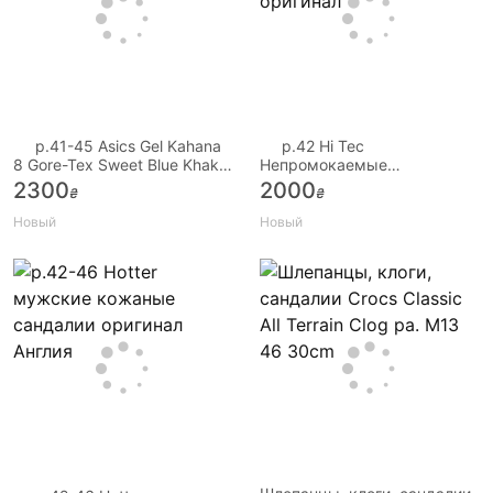
p.41-45 Asics Gel Kahana
р.42 Hi Tec
8 Gore-Tex Sweet Blue Khaki
Непромокаемые
AS042
мембранные ботинки
2300
2000
₴
₴
оригинал
Новый
Новый