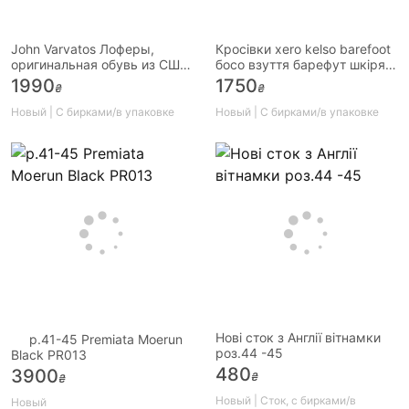
John Varvatos Лоферы,
Кросівки xero kelso barefoot
оригинальная обувь из США
босо взуття барефут шкіряні
р. 43
анатомічні
1990
1750
₴
₴
Новый | С бирками/в упаковке
Новый | С бирками/в упаковке
Нові сток з Англії вітнамки
p.41-45 Premiata Moerun
роз.44 -45
Black PR013
480
3900
₴
₴
Новый | Сток, с бирками/в
Новый