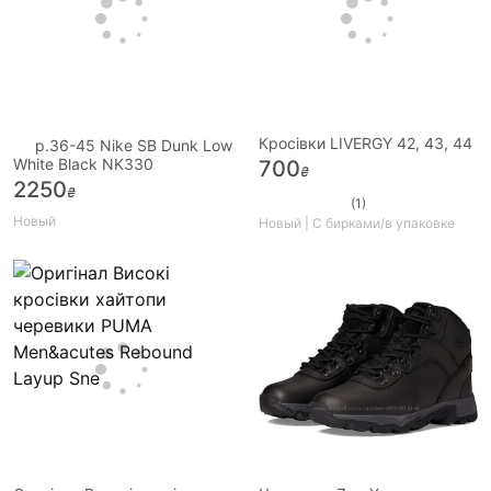
Кросівки LIVERGY 42, 43, 44
p.36-45 Nike SB Dunk Low
White Black NK330
700
₴
2250
₴
(1)
Новый
Новый | С бирками/в упаковке