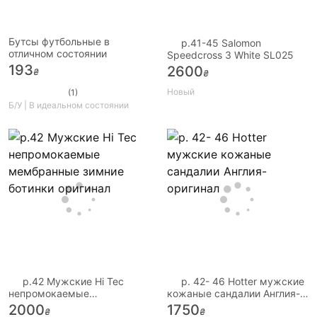
Бутсы футбольные в
p.41-45 Salomon
отличном состоянии
Speedcross 3 White SL025
193
2600
₴
₴
Новый
(1)
Б/У | В идеальном состоянии
р.42 Мужские Hi Tec
р. 42- 46 Hotter мужские
непромокаемые
кожаные сандалии Англия-
мембранные зимние
оригинал
2000
1750
₴
₴