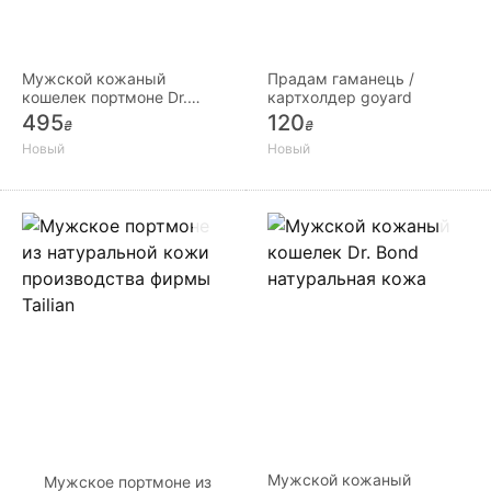
Мужской кожаный
Прадам гаманець /
кошелек портмоне Dr.
картхолдер goyard
Bond черный и
495
120
₴
₴
коричневый
Новый
Новый
Мужской кожаный
Мужское портмоне из