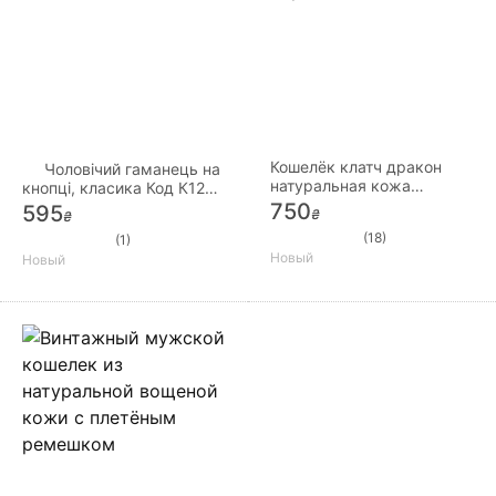
Кошелёк клатч дракон
Чоловічий гаманець на
натуральная кожа
кнопці, класика Код К124
бумажник портмоне
натуральна шкіра
750
595
₴
₴
(18)
(1)
Новый
Новый