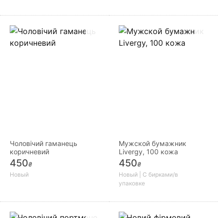
Чоловічий гаманець
Мужской бумажник
коричневий
Livergy, 100 кожа
450
450
₴
₴
Новый
Новый | С бирками/в
упаковке