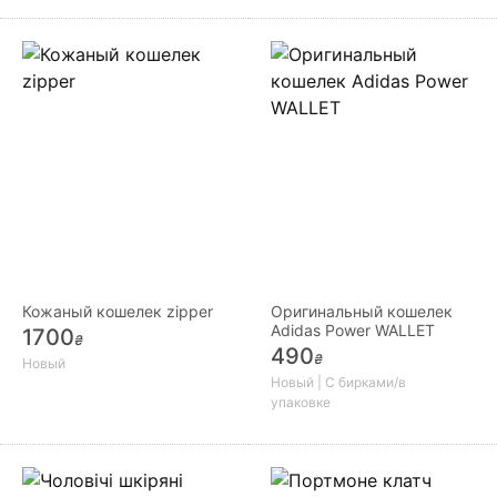
Кожаный кошелек zipper
Оригинальный кошелек
Adidas Power WALLET
1700
₴
490
₴
Новый
Новый | С бирками/в
упаковке