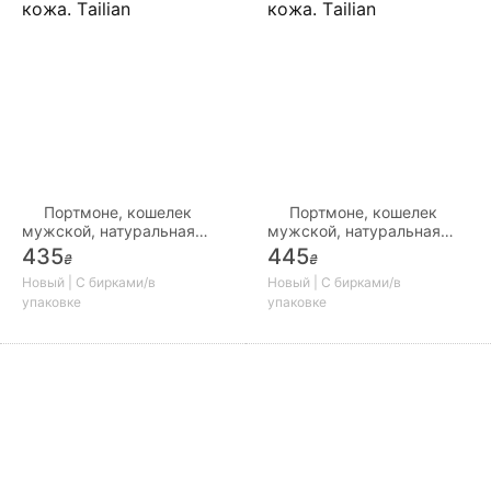
Портмоне, кошелек
Портмоне, кошелек
мужской, натуральная
мужской, натуральная
кожа. Тailian
кожа. Тailian
435
445
₴
₴
Новый | С бирками/в
Новый | С бирками/в
упаковке
упаковке