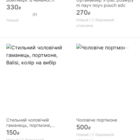
m пауч поуч pouch edc
330
₴
270
₴
(1)
Новый | С бирками/в
Новый
упаковке
Стильний чоловічий
Чоловіче портмоне
гаманець, портмоне,
500
₴
Balisi, колір на вибір
150
₴
Новый | С бирками/в
Новый | С бирками/в