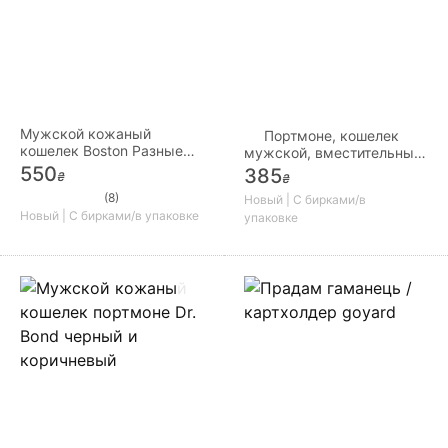
Мужской кожаный
Портмоне, кошелек
кошелек Boston Разные
мужской, вместительный,
модели
удобный на молнии
550
385
₴
₴
(8)
Новый | С бирками/в
Новый | С бирками/в упаковке
упаковке