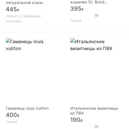
кошелек Dr. Bond
натуральной кожи
натуральная кожа
производства фирмы
395
445
₴
₴
Tailian
(1)
Новый | С бирками/в
Новый
упаковке
Гаманець louis vuitton
Итальянские визитницы
из ПВХ
400
₴
190
₴
Новый
(1)