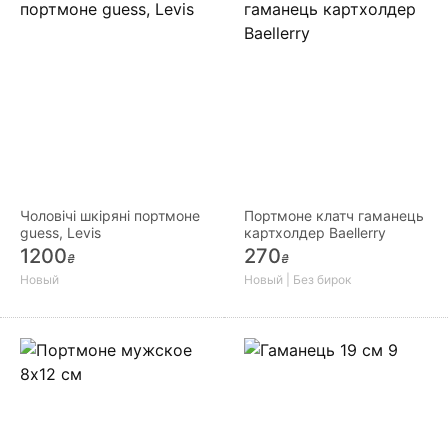
Чоловічі шкіряні портмоне
Портмоне клатч гаманець
guess, Levis
картхолдер Baellerry
1200
270
₴
₴
Новый
Новый | Без бирок