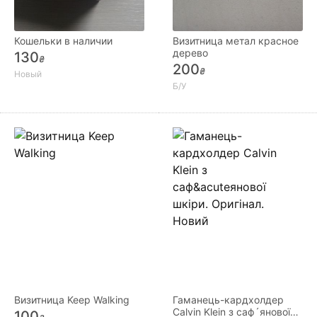
Кошельки в наличии
Визитница метал красное
дерево
130
₴
200
₴
Новый
Б/У
Визитница Keep Walking
Гаманець-кардхолдер
Calvin Klein з саф´янової
100