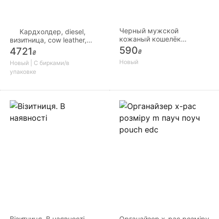
Черный мужской
Кардхолдер, diesel,
кожаный кошелёк
визитница, cow leather,
Twinsmouse
Италия
590
4721
₴
₴
Новый
Новый | С бирками/в
упаковке
Візитниця. В наявності
Органайзер x-pac розміру