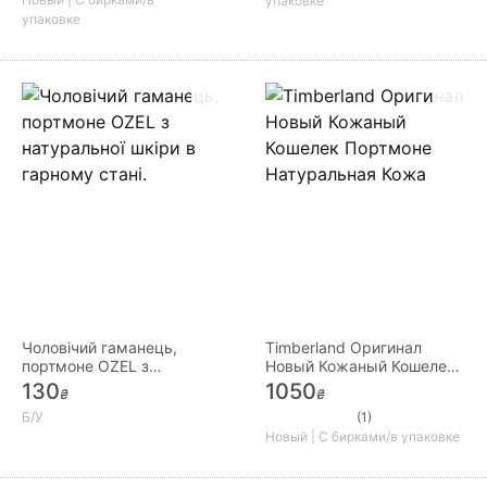
упаковке
упаковке
Чоловічий гаманець,
Timberland Оригинал
портмоне OZEL з
Новый Кожаный Кошелек
натуральної шкіри в
Портмоне Натуральная
130
1050
₴
₴
гарному стані.
Кожа
Б/У
(1)
Новый | С бирками/в упаковке