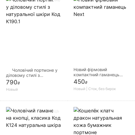
Новий фірмовий
Чоловічий портмоне у
компактний гаманець
діловому стилі з
Next
натуральної шкіри Код
450
790
₴
₴
К190.1
Новый | Сток, без бирок
Новый