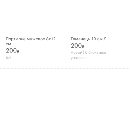
Портмоне мужское 8х12
Гаманець 19 см 9
см
200
₴
200
₴
Новый | С бирками/в
Б/У
упаковке