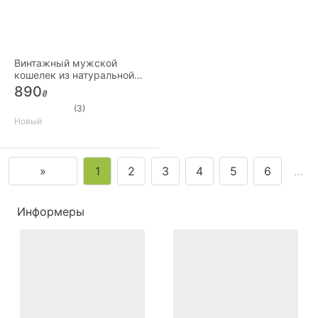
Винтажный мужской
кошелек из натуральной
вощеной кожи с
890
₴
плетёным ремешком
(3)
Новый
»
1
2
3
4
5
6
…
Информеры