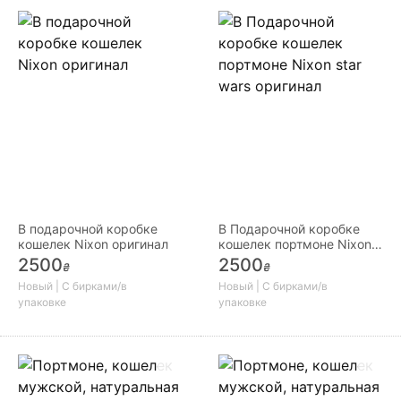
В подарочной коробке
В Подарочной коробке
кошелек Nixon оригинал
кошелек портмоне Nixon
star wars оригинал
2500
2500
₴
₴
Новый | С бирками/в
Новый | С бирками/в
упаковке
упаковке