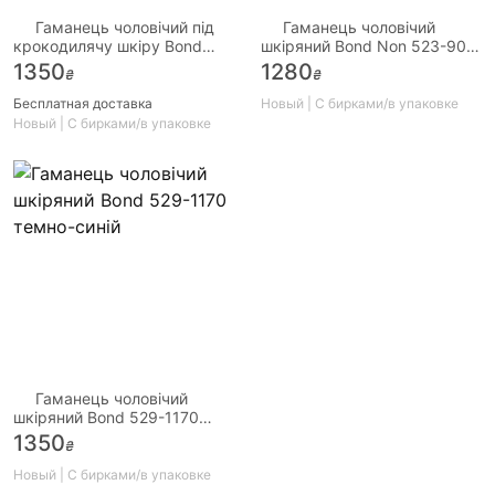
Гаманець чоловічий під
Гаманець чоловічий
крокодилячу шкіру Bond
шкіряний Bond Non 523-902
529-354 коричневий
чорний
1350
1280
₴
₴
Бесплатная доставка
Новый | С бирками/в упаковке
Новый | С бирками/в упаковке
Гаманець чоловічий
шкіряний Bond 529-1170
темно-синій
1350
₴
Новый | С бирками/в упаковке