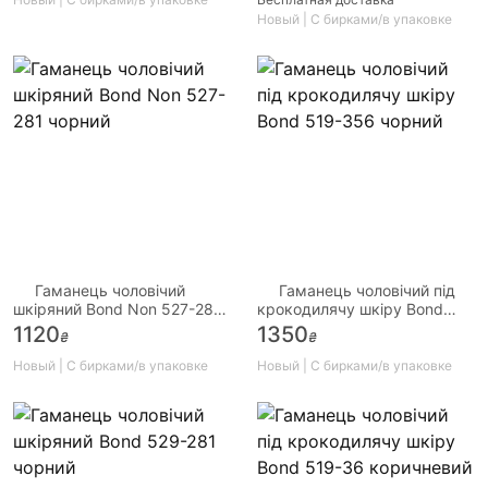
Новый | С бирками/в упаковке
Гаманець чоловічий
Гаманець чоловічий під
шкіряний Bond Non 527-281
крокодилячу шкіру Bond
чорний
519-356 чорний
1120
1350
₴
₴
Новый | С бирками/в упаковке
Новый | С бирками/в упаковке