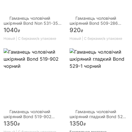
Гаманець чоловічий
Гаманець чоловічий
шкіряний Bond Non 531-356
шкіряний Bond 509-286
чорний
коричневий
1040
920
₴
₴
Новый | С бирками/в упаковке
Новый | С бирками/в упаковке
Гаманець чоловічий
Гаманець чоловічий
шкіряний Bond 519-902
шкіряний гладкий Bond 529-
чорний
1 чорний
1350
1350
₴
₴
Новый | С бирками/в упаковке
Бесплатная доставка