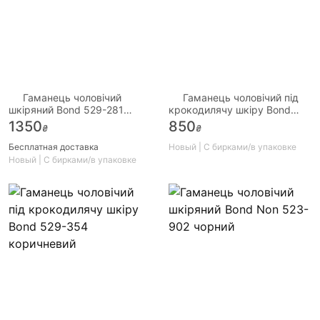
Гаманець чоловічий
Гаманець чоловічий під
шкіряний Bond 529-281
крокодилячу шкіру Bond
чорний
519-36 коричневий
1350
850
₴
₴
Бесплатная доставка
Новый | С бирками/в упаковке
Новый | С бирками/в упаковке