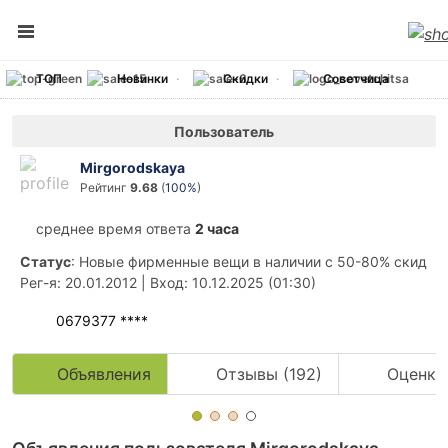
ТОП
Новинки
Скидки
Советчица
Пользователь
Mirgorodskaya
Рейтинг
9.68
(
100%
)
среднее время ответа
2 часа
Статус
: Новые фирменные вещи в наличии c 50-80% скидка
Рег-я
: 20.01.2012
|
Вход
: 10.12.2025 (01:30)
0679377 ****
Объявления
Отзывы (192)
Оценки 