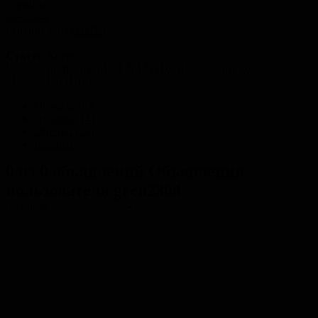
gren2304
Рейтинг
6.93
(
100%
)
Статус
: Киев
Рег-я
Регистрация
: 01.01.2012
|
Вход
Последний вход
:
31.05.2019 (11:12)
Объявления
Отзывы (14)
Оценки (79)
Галереи
0 из 0 объявлений
Объявления
пользователя gren2304