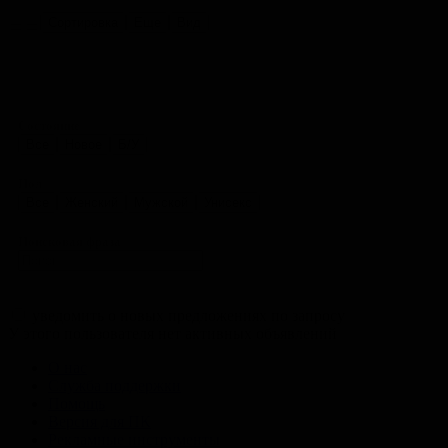
Сортировка
Еще
Вид
Состояние
Все
Новое
Б/У
Пол
Все
Женский
Мужской
Унисекс
Поисковая фраза
уведомить о новых предложениях по запросу
У этого пользователя нет активных объявлений
О нас
Служба поддержки
Помощь
Версия для ПК
Рекламные инструменты