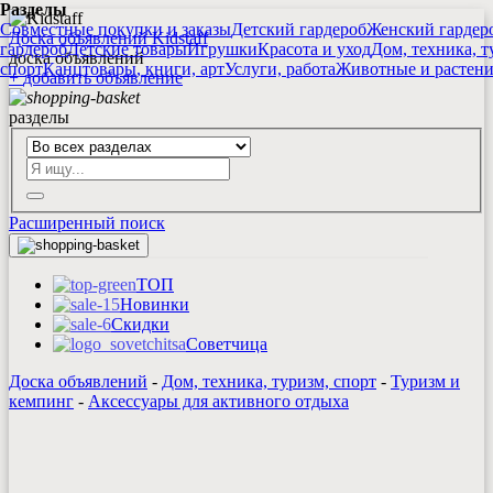
Разделы
Совместные покупки и заказы
Детский гардероб
Женский гардер
Доска объявлений Kidstaff
гардероб
Детские товары
Игрушки
Красота и уход
Дом, техника, т
доска объявлений
спорт
Канцтовары, книги, арт
Услуги, работа
Животные и растен
+
добавить
объявление
разделы
Расширенный поиск
ТОП
Новинки
Скидки
Советчица
Доска объявлений
-
Дом, техника, туризм, спорт
-
Туризм и
кемпинг
-
Аксессуары для активного отдыха