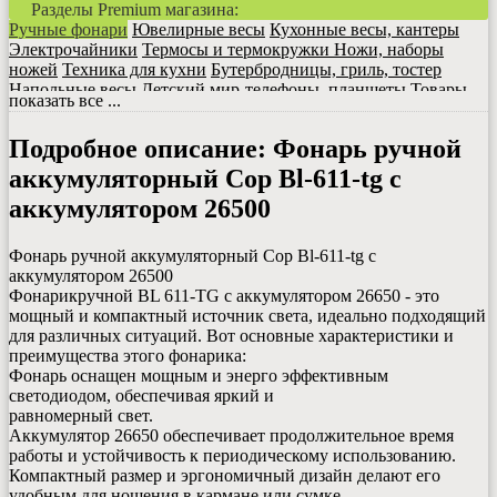
Разделы Premium магазина
:
Ручные фонари
Ювелирные весы
Кухонные весы, кантеры
Электрочайники
Термосы и термокружки
Ножи, наборы
ножей
Техника для кухни
Бутербродницы, гриль, тостер
Напольные весы
Детский мир-телефоны, планшеты
Товары
показать все ...
для занятий спортом
Надувные изделия Intex,Bestway
Проекторы, ночники
Зарядные устройства
Портативные
Подробное описание:
Фонарь ручной
зарядки Power Bank
Товары с TV Shop
Средства для ухода
Фены для волос
Машинки для стрижки, триммеры
Все для
аккумуляторный Cop Bl-611-tg с
маникюра и педикюра
Плойки для волос, утюжки
Налобные
аккумулятором 26500
фонари
Уличные светильники
Часы ,термометры, гигрометры
Наушники, плеера, телефоны
Мультиметры (тестеры), клещи
Электроинструмент
Ручной инструмент
Часы наручные
Фонарь ручной аккумуляторный Cop Bl-611-tg с
Кошельки, сумки, портмоне
Лупы, бинокли, монокуляры
аккумулятором 26500
Отпариватели, утюги
Машинки для удаления катышков
Фонарикручной BL 611-TG с аккумулятором 26650 - это
Зеркала для макияжа
Мангалы
Кофемолки, кофеварки
мощный и компактный источник света, идеально подходящий
Блендеры, блендерные наборы
Клавиатуры, мыши
для различных ситуаций. Вот основные характеристики и
Микрофоны
преимущества этого фонарика:
Фонарь оснащен мощным и энерго эффективным
светодиодом, обеспечивая яркий и
равномерный свет.
Аккумулятор 26650 обеспечивает продолжительное время
работы и устойчивость к периодическому использованию.
Компактный размер и эргономичный дизайн делают его
удобным для ношения в кармане или сумке.