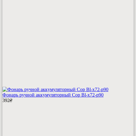
Фонарь ручной аккумуляторный Cop Bl-x72-p90
392
₴