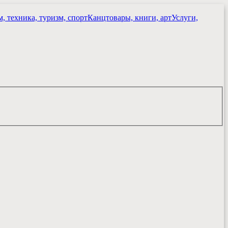
, техника, туризм, спорт
Канцтовары, книги, арт
Услуги,