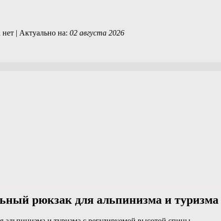
нет | Актуально на:
02 августа 2026
ьный рюкзак для альпинизма и туризма O
ля альпинизма и туризма с регулируемой высотой спины.