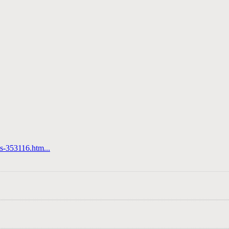
ms-353116.htm...