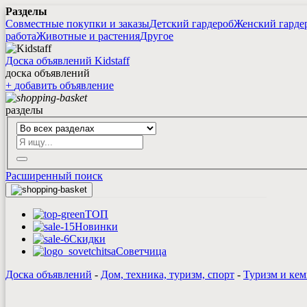
Разделы
Совместные покупки и заказы
Детский гардероб
Женский гарде
работа
Животные и растения
Другое
Доска объявлений Kidstaff
доска объявлений
+
добавить
объявление
разделы
Расширенный поиск
ТОП
Новинки
Скидки
Советчица
Доска объявлений
-
Дом, техника, туризм, спорт
-
Туризм и ке