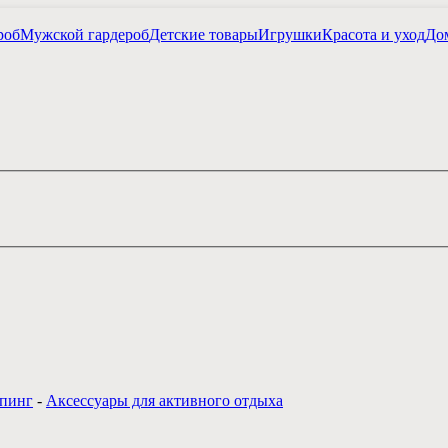
роб
Мужской гардероб
Детские товары
Игрушки
Красота и уход
Дом
мпинг
-
Аксессуары для активного отдыха