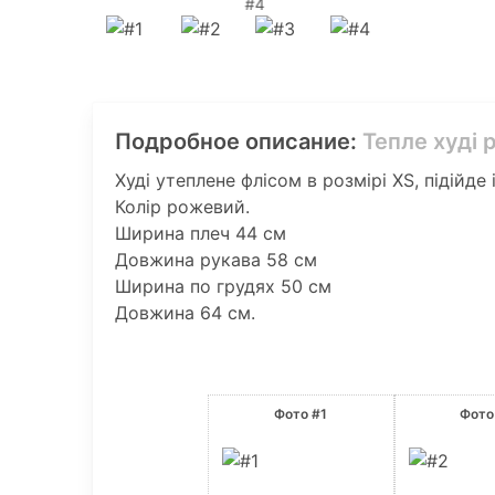
#4
Подробное описание:
Тепле худі 
Худі утеплене флісом в розмірі XS, підійде і 
Колір рожевий.
Ширина плеч 44 см
Довжина рукава 58 см
Ширина по грудях 50 см
Довжина 64 см.
Фото #1
Фото