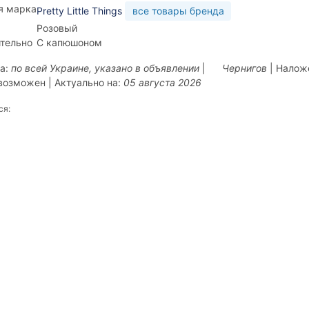
я марка
Pretty Little Things
все товары бренда
Розовый
тельно
С капюшоном
а:
по всей Украине, указано в объявлении
|
Чернигов
| Налож
возможен | Актуально на:
05 августа 2026
ся: