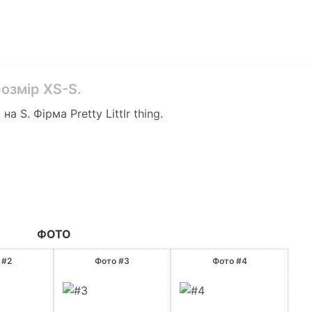
розмір XS-S.
на S. Фірма Pretty Littlr thing.
ФОТО
 #2
Фото #3
Фото #4