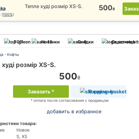
Тепле худі розмір XS-S.
500
ska
Заказ
₴
2
(
100%
)
ТОП
Новинки
Скидки
Советчица
да
-
Кофты
 худі розмір XS-S.
500
₴
Заказать *
В корзину
* оплата после согласования с продавцом
добавить в избранное
ристики товара:
ие
Новое
S, XS