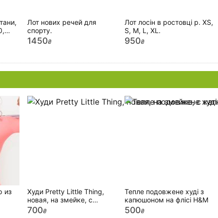
тани,
Лот нових речей для
Лот лосін в ростовці р. XS,
0,
спорту.
S, M, L, XL.
1450
950
₴
₴
р из
Худи Pretty Little Thing,
Тепле подовжене худі з
новая, на змейке, с
капюшоном на флісі H&M
енке.
капюшоном, карманами
700
500
₴
₴
р. М, L