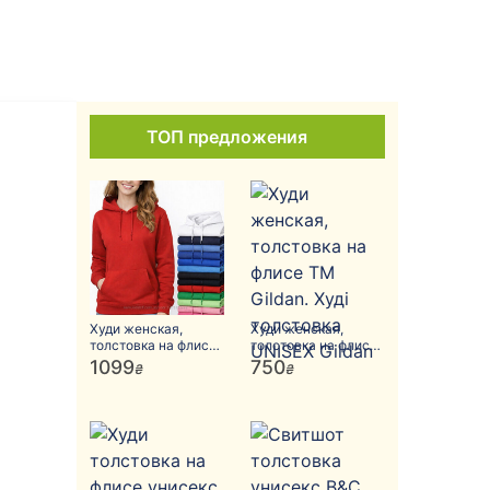
ТОП предложения
Худи женская,
Худи женская,
толстовка на флисе
толстовка на флисе
Stedman. Худі
ТМ Gildan. Худі
1099
750
₴
₴
жіноча, толстовка
толстовка UNISEX
Stedman.
Gildan