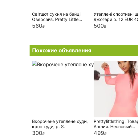
Світшот сукня на байці.
Утеплені спортивні ш
Оверсайз. Pretty Little
джогери р. 12 EUR 4
thing.
PrettyLittleThing
560
500
₴
₴
Похожие объявления
Вкорочене утеплене худи,
Prettylittlething. Това
кроп худи, р. S.
Англии. Неоновый
лонгслив в алом отт
300
499
₴
₴