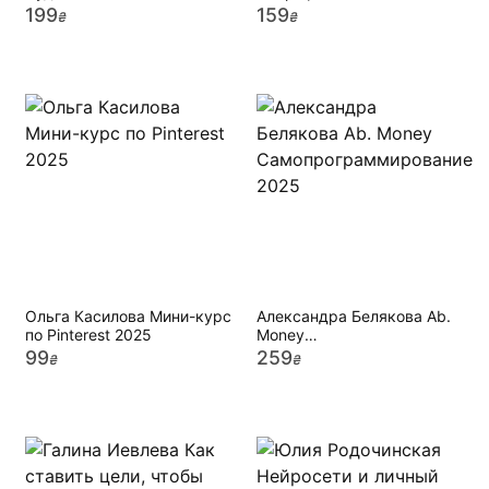
лимитированный мини-
199
159
₴
₴
курс 2025
Ольга Касилова Мини-курс
Александра Белякова Ab.
по Pinterest 2025
Money
Самопрограммирование
99
259
₴
₴
2025