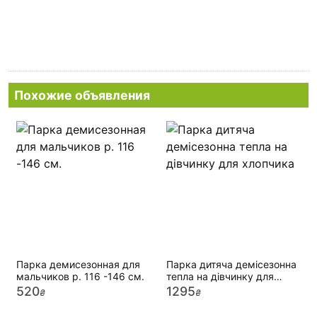
Похожие объявления
Парка демисезонная для
Парка дитяча демісезонна
мальчиков р. 116 -146 см.
тепла на дівчинку для
хлопчика
520
1295
₴
₴