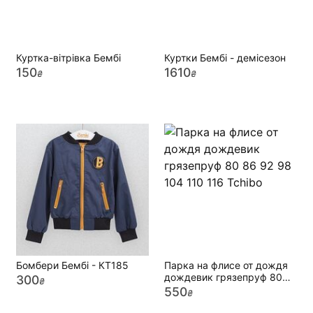
Куртка-вітрівка Бембі
Куртки Бембі - демісезон
150
1610
₴
₴
Бомбери Бембі - КТ185
Парка на флисе от дождя
дождевик грязепруф 80
300
₴
86 92 98 104 110 116
550
₴
Tchibo