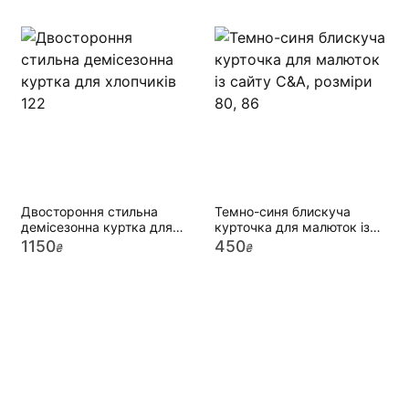
Двостороння стильна
Темно-синя блискуча
демісезонна куртка для
курточка для малюток із
хлопчиків 122
сайту C&A, розміри 80, 86
1150
450
₴
₴