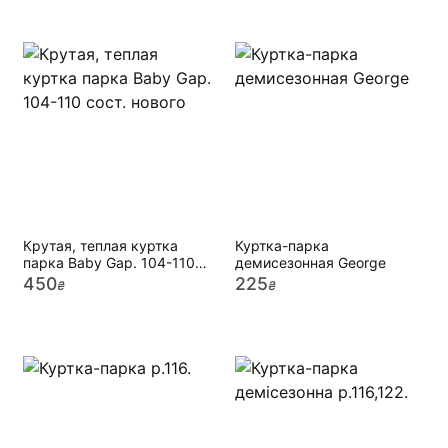
Крутая, теплая куртка
Куртка-парка
парка Baby Gap. 104-110
демисезонная George
сост. нового
450
225
₴
₴