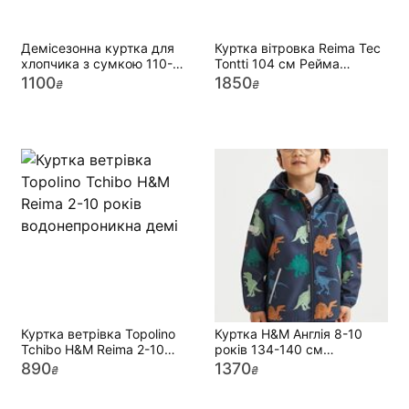
Демісезонна куртка для
Куртка вітровка Reima Tec
хлопчика з сумкою 110-
Tontti 104 см Рейма
128
водонепроникна
1100
1850
₴
₴
демісезонна
Куртка ветрівка Topolino
Куртка H&M Англія 8-10
Tchibo H&M Reima 2-10
років 134-140 см
років водонепроникна демі
демісезон софтшел на флісі
890
1370
₴
₴