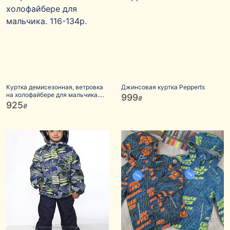
Куртка демисезонная, ветровка
Джинсовая куртка Pepperts
на холофайбере для мальчика.
999
₴
116-134р.
925
₴