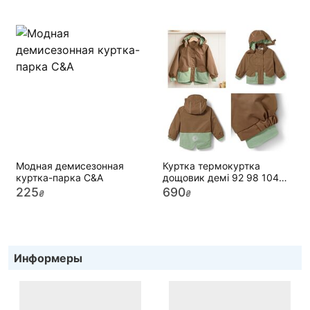
Модная демисезонная
Куртка термокуртка
куртка-парка C&A
дощовик демі 92 98 104
110 116 Німеччина
225
690
₴
₴
демісезонна
Информеры